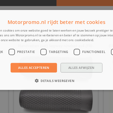
Motorpromo.nl rijdt beter met cookies
n cookies om onze website goed te laten werken en jouw bezoek prettiger t
es ons om Motorpromo.nl te verbeteren en beter af te stemmen op jouw int
onze website te gebruiken, ga je akkoord met ons cookiebeleid.
Lees verder
Handvatten (set) Segway ninebot es4 (118-
(1
4-A)
JK
PRESTATIE
TARGETING
FUNCTIONEEL
ALLES ACCEPTEREN
ALLES AFWIJZEN
DETAILS WEERGEVEN