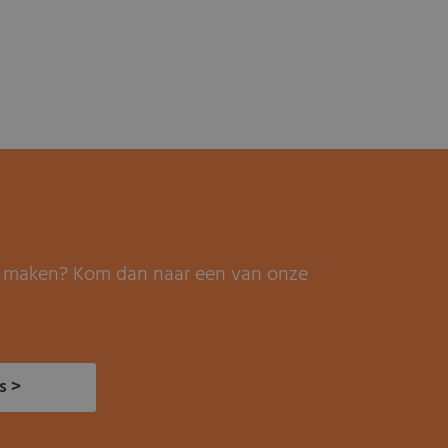
it maken? Kom dan naar een van onze
s >