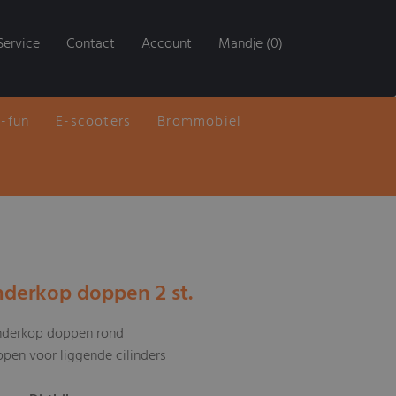
Service
Contact
Account
Mandje (0)
E-fun
E-scooters
Brommobiel
inderkop doppen 2 st.
derkop doppen rond
 voor liggende cilinders