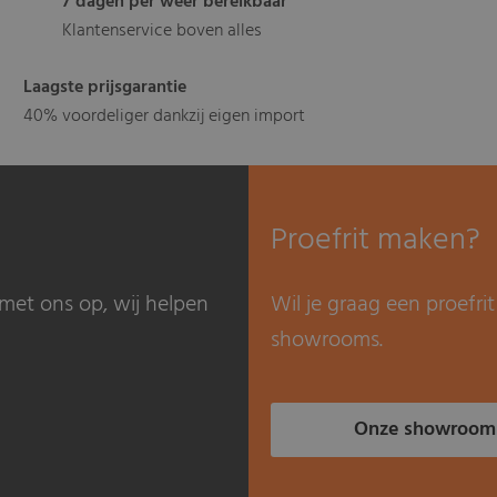
7 dagen per weer bereikbaar
Klantenservice boven alles
Laagste prijsgarantie
40% voordeliger dankzij eigen import
Proefrit maken?
met ons op, wij helpen
Wil je graag een proefr
showrooms.
Onze showroom