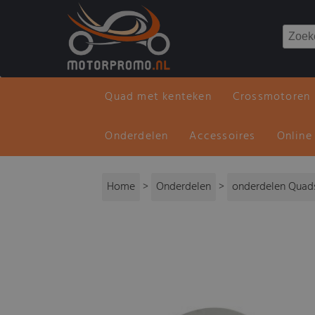
Quad met kenteken
Crossmotoren
Onderdelen
Accessoires
Online
Home
>
Onderdelen
>
onderdelen Quads