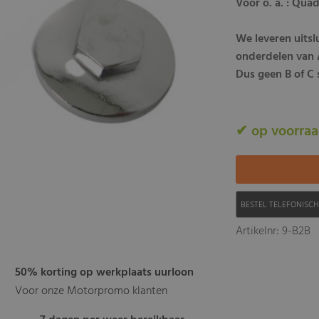
Voor o. a. : Qua
We leveren uits
onderdelen van A
Dus geen B of C s
✔ op voorra
BESTEL TELEFONISC
Artikelnr: 9-B2B
50% korting op werkplaats uurloon
Voor onze Motorpromo klanten