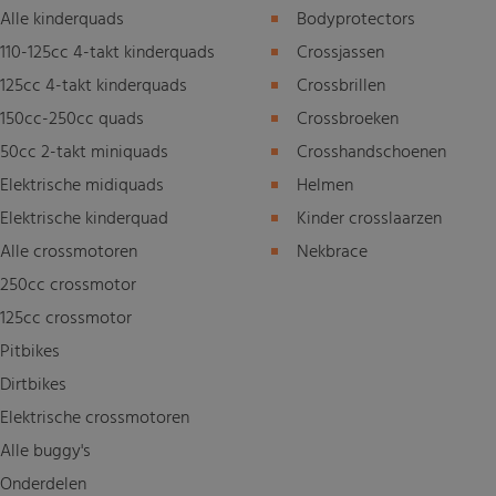
Alle kinderquads
Bodyprotectors
110-125cc 4-takt kinderquads
Crossjassen
125cc 4-takt kinderquads
Crossbrillen
150cc-250cc quads
Crossbroeken
50cc 2-takt miniquads
Crosshandschoenen
Elektrische midiquads
Helmen
Elektrische kinderquad
Kinder crosslaarzen
Alle crossmotoren
Nekbrace
250cc crossmotor
125cc crossmotor
Pitbikes
Dirtbikes
Elektrische crossmotoren
Alle buggy's
Onderdelen