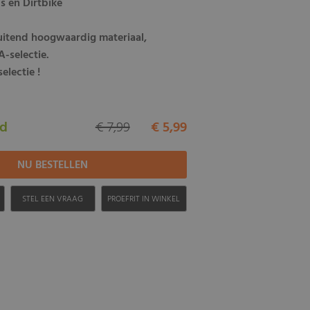
ds en Dirtbike
luitend hoogwaardig materiaal,
-selectie.
electie !
ad
€ 7,99
€ 5,99
H
STEL EEN VRAAG
PROEFRIT IN WINKEL