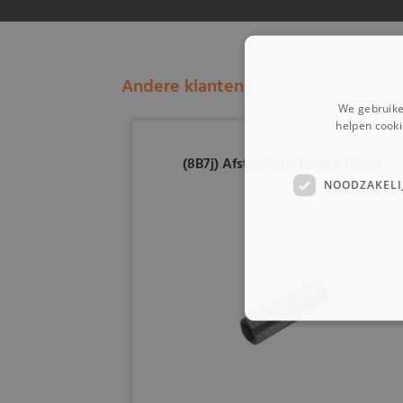
Andere klanten bekeken ook:
We gebruike
helpen cooki
(8B7j) Afstandbus lengte 76mm
NOODZAKELI