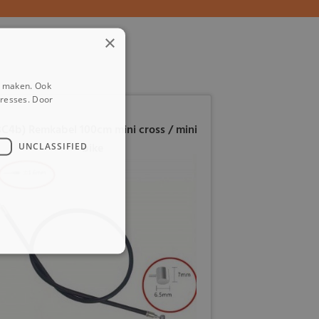
×
e maken. Ook
eresses. Door
3C4b) Remkabel 100cm mini cross / mini
bike
UNCLASSIFIED