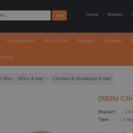
Home
Winkels
Kinderquads
Mini Bikes
Buggy's
Fatbike
 acties
 110cc - 200cc 4-takt
>
Cilinders & cilinderkop 4-takt
(9B2b) Cil
Product
: Cilin
Type
: 2 doppen