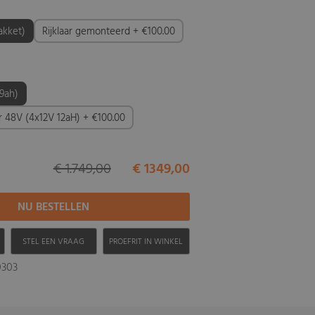
akket)
Rijklaar gemonteerd + €100.00
 9ah)
er 48V (4x12V 12aH) + €100.00
€ 1.749,00
€ 1349,00
H
STEL EEN VRAAG
PROEFRIT IN WINKEL
0303