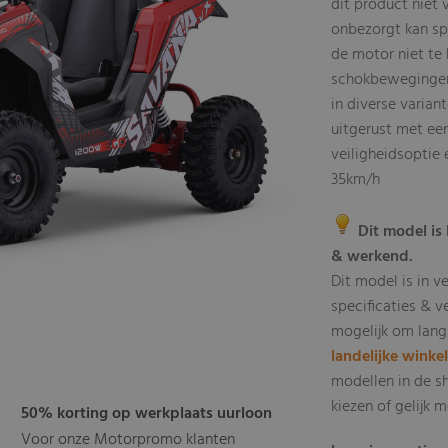
dit product niet
onbezorgt kan sp
de motor niet te 
schokbewegingen 
in diverse varian
uitgerust met een
veiligheidsoptie
35km/h
Dit model is 
& werkend.
Dit model is in v
specificaties & v
mogelijk om lang
landelijke winke
modellen in de s
kiezen of gelijk
50% korting op werkplaats uurloon
Voor onze Motorpromo klanten