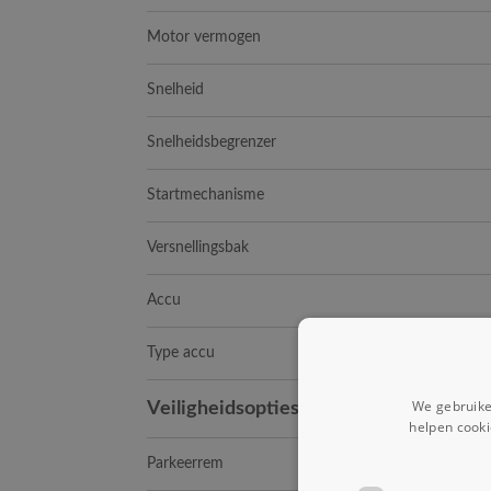
Motor vermogen
Snelheid
Snelheidsbegrenzer
Startmechanisme
Versnellingsbak
Accu
Type accu
We gebruike
Veiligheidsopties
helpen cooki
Parkeerrem