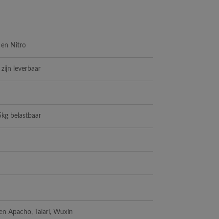
d en Nitro
 zijn leverbaar
5kg belastbaar
en Apacho, Talari, Wuxin