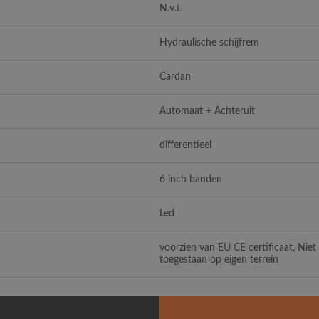
N.v.t.
Hydraulische schijfrem
Cardan
Automaat + Achteruit
differentieel
6 inch banden
Led
voorzien van EU CE certificaat, Nie
toegestaan op eigen terrein