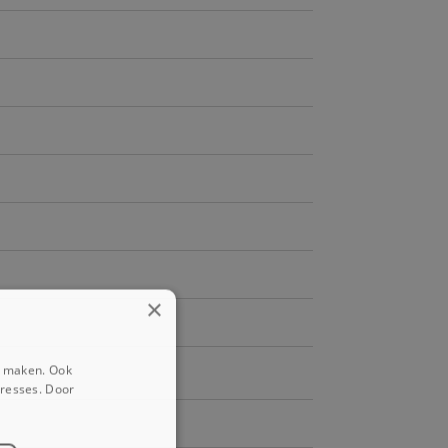
×
e maken. Ook
eresses. Door