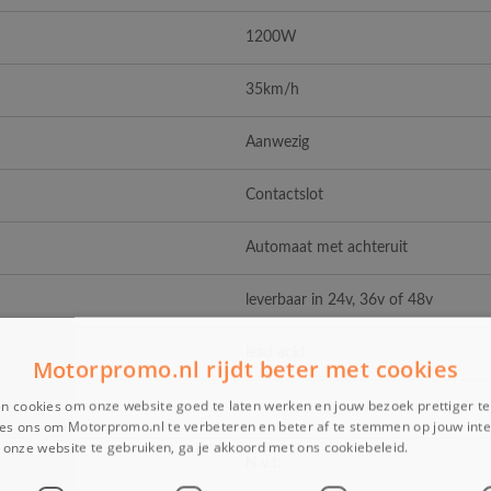
1200W
35km/h
Aanwezig
Contactslot
Automaat met achteruit
leverbaar in 24v, 36v of 48v
lead acid
Motorpromo.nl rijdt beter met cookies
n cookies om onze website goed te laten werken en jouw bezoek prettiger t
es ons om Motorpromo.nl te verbeteren en beter af te stemmen op jouw int
onze website te gebruiken, ga je akkoord met ons cookiebeleid.
Lees verder
N.v.t.