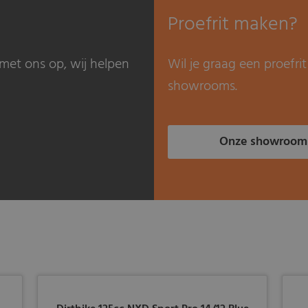
Proefrit maken?
met ons op, wij helpen
Wil je graag een proefr
showrooms.
Onze showroom