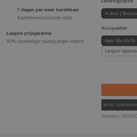
Leveringsoptie
7 dagen per weer bereikbaar
In doos ( Bouwp
Klantenservice boven alles
Accupakket
Laagste prijsgarantie
Basis 48v (4x12v
40% voordeliger dankzij eigen import
Langere rijplezi
BESTEL TELEFONISC
Artikelnr: 1161510