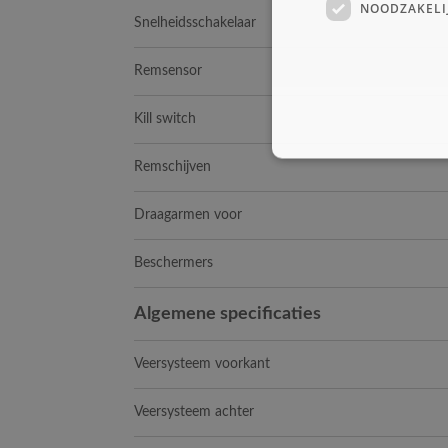
NOODZAKELI
Snelheidsschakelaar
Remsensor
Kill switch
Remschijven
Draagarmen voor
Beschermers
Algemene specificaties
Veersysteem voorkant
Veersysteem achter