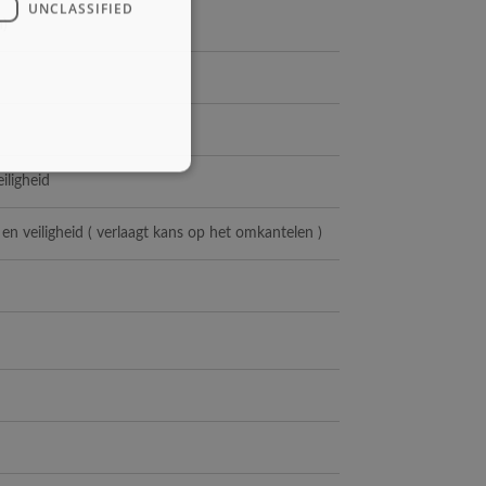
UNCLASSIFIED
h)
iligheid
en veiligheid ( verlaagt kans op het omkantelen )