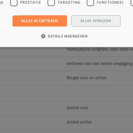
JK
PRESTATIE
TARGETING
FUNCTIONEEL
instelbaar 3 standen (10, 22, 35km/
ALLES ACCEPTEREN
ALLES AFWIJZEN
N.v.t.
Ja, is voorzien van een killswitch
DETAILS WEERGEVEN
Hydraulische schijfrem, voor extra ve
verbreed voor een betere wegligging 
Beugel voor en achter
dubbel voor
dubbel achter