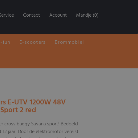
Service
Contact
Account
Mandje (0)
E-fun
E-scooters
Brommobiel
ors E-UTV 1200W 48V
Sport 2 red
er cross buggy Savana sport! Bedoeld
 12 jaar! Door de elektromotor vereist