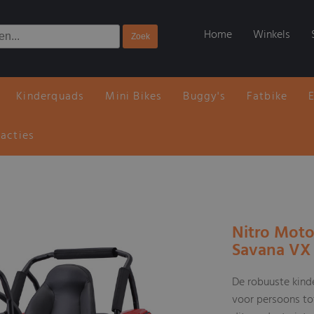
Home
Winkels
Kinderquads
Mini Bikes
Buggy's
Fatbike
 acties
Nitro Mot
Savana VX 
De robuuste kind
voor persoons tot