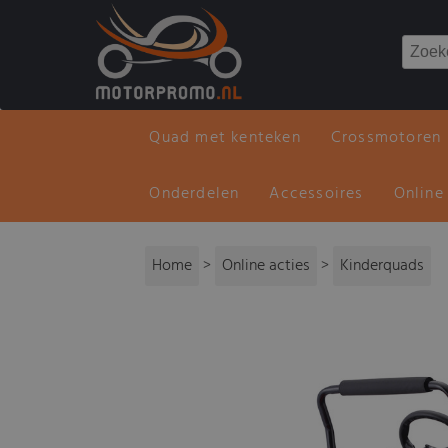
Quad met kenteken
Crossmotoren
Onderdelen
Accessoires
Online
Home
>
Online acties
>
Kinderquads