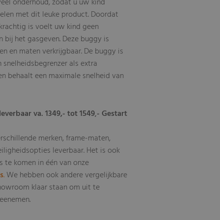
 veel onderhoud, zodat u uw kind
elen met dit leuke product. Doordat
krachtig is voelt uw kind geen
bij het gasgeven. Deze buggy is
ten en maten verkrijgbaar. De buggy is
 snelheidsbegrenzer als extra
 en behaalt een maximale snelheid van
leverbaar va. 1349,- tot 1549
- Gestart
,
erschillende merken, frame-maten,
eiligheidsopties leverbaar
Het is ook
.
s te komen in één van onze
ls
.
We hebben ook andere vergelijkbare
howroom klaar staan om uit te
 meenemen.