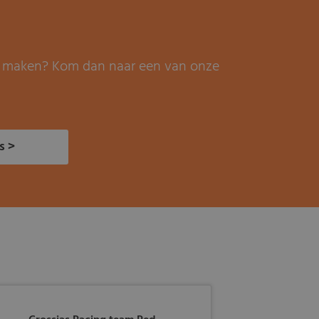
it maken? Kom dan naar een van onze
s >