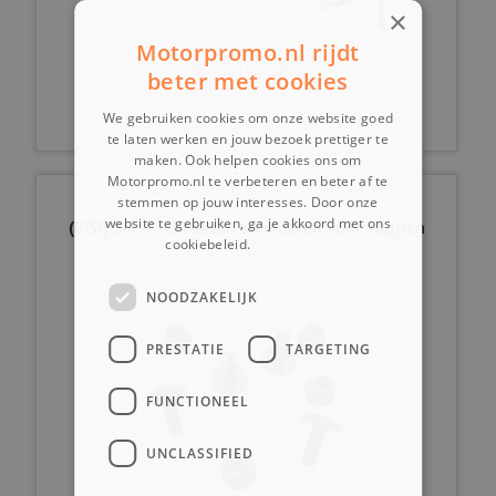
×
Motorpromo.nl rijdt
€ 149,99
beter met cookies
We gebruiken cookies om onze website goed
te laten werken en jouw bezoek prettiger te
maken. Ook helpen cookies ons om
Motorpromo.nl te verbeteren en beter af te
stemmen op jouw interesses. Door onze
website te gebruiken, ga je akkoord met ons
(8i5f) Set 4 schroeven en moeren voor kappen
cookiebeleid.
Lees verder
NOODZAKELIJK
PRESTATIE
TARGETING
FUNCTIONEEL
UNCLASSIFIED