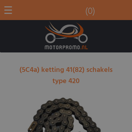
☰
(0)
(5C4a) ketting 41(82) schakels
type 420