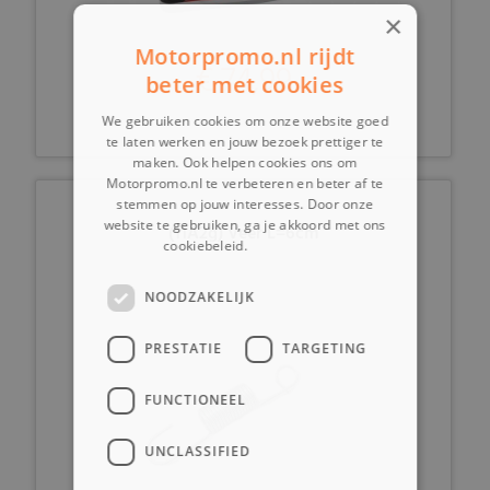
×
Motorpromo.nl rijdt
€ 74,99
beter met cookies
We gebruiken cookies om onze website goed
te laten werken en jouw bezoek prettiger te
maken. Ook helpen cookies ons om
Motorpromo.nl te verbeteren en beter af te
stemmen op jouw interesses. Door onze
website te gebruiken, ga je akkoord met ons
(11A2g) Veer L=6cm
cookiebeleid.
Lees verder
NOODZAKELIJK
PRESTATIE
TARGETING
FUNCTIONEEL
UNCLASSIFIED