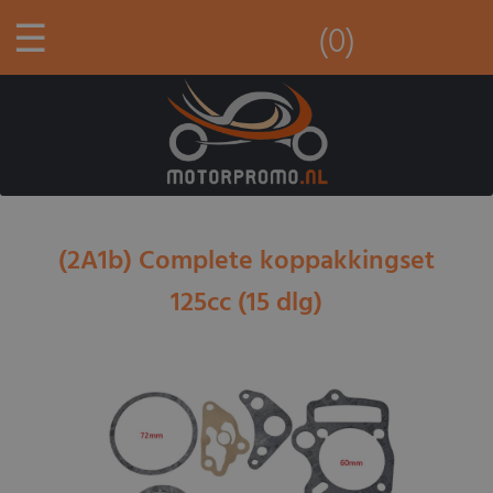
☰
(0)
(2A1b) Complete koppakkingset
125cc (15 dlg)