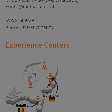
M:
06 - 1588 8450 (Ook Whatsapp)
E: info@motorpromo.nl
Kvk: 81669739
Btw: NL 825597006B02
Experience Centers