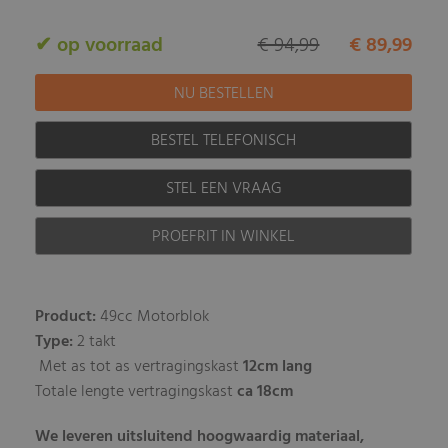
✔ op voorraad
€ 94,99
€ 89,99
BESTEL TELEFONISCH
STEL EEN VRAAG
PROEFRIT IN WINKEL
Product:
49cc Motorblok
Type:
2 takt
Met as tot as vertragingskast
12cm lang
Totale lengte vertragingskast
ca 18cm
We leveren uitsluitend hoogwaardig materiaal,