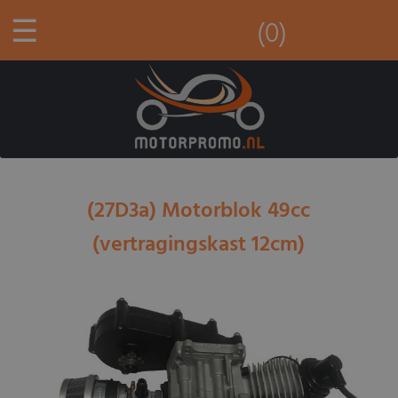
☰
(0)
(27D3a) Motorblok 49cc
(vertragingskast 12cm)