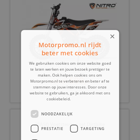
×
Motorpromo.nl rijdt
beter met cookies
We gebruiken cookies om onze website goed
te laten werken en jouw bezoek prettiger te
maken. Ook helpen cookies ons om
599,-
vanaf
Motorpromo.nl te verbeteren en beter af te
stemmen op jouw interesses. Door onze
website te gebruiken, ga je akkoord met ons
cookiebeleid.
Lees verder
NOODZAKELIJK
(11A5f) Voetsteunen set Dirtbike
PRESTATIE
TARGETING