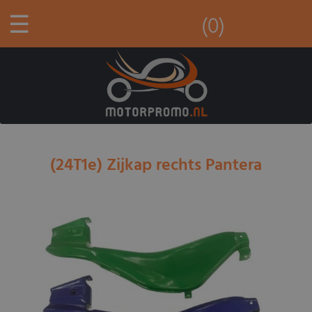
☰
(0)
(24T1e) Zijkap rechts Pantera