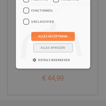
(10D2c) Uitlaat tussenstuk 40mm Jinling JLA
Loncin 21b
FUNCTIONEEL
UNCLASSIFIED
ALLES ACCEPTEREN
ALLES AFWIJZEN
DETAILS WEERGEVEN
€ 44,99