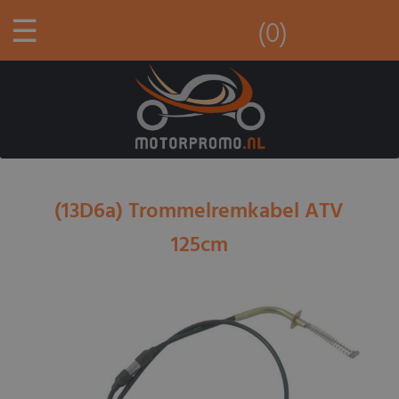
☰
(0)
(13D6a) Trommelremkabel ATV
125cm