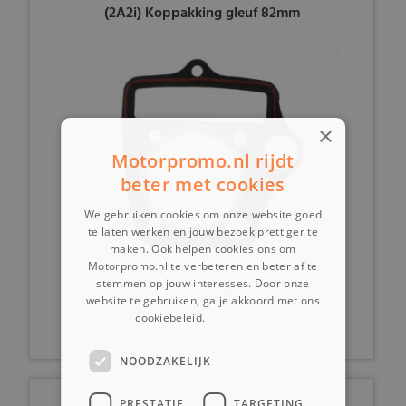
(2A2i) Koppakking gleuf 82mm
×
Motorpromo.nl rijdt
beter met cookies
We gebruiken cookies om onze website goed
te laten werken en jouw bezoek prettiger te
maken. Ook helpen cookies ons om
Motorpromo.nl te verbeteren en beter af te
€ 12,99
stemmen op jouw interesses. Door onze
website te gebruiken, ga je akkoord met ons
cookiebeleid.
Lees verder
NOODZAKELIJK
PRESTATIE
TARGETING