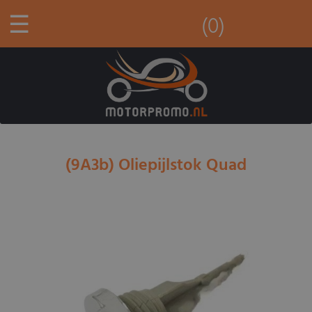
☰
(0)
(9A3b) Oliepijlstok Quad