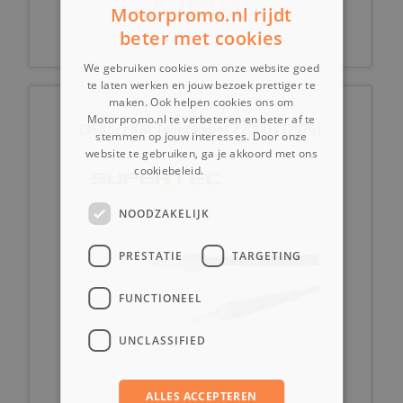
€ 349,00
Motorpromo.nl rijdt
beter met cookies
We gebruiken cookies om onze website goed
te laten werken en jouw bezoek prettiger te
maken. Ook helpen cookies ons om
Motorpromo.nl te verbeteren en beter af te
(35A5c) KM Teller kabel Z2000 (32976)
stemmen op jouw interesses. Door onze
website te gebruiken, ga je akkoord met ons
cookiebeleid.
Lees verder
NOODZAKELIJK
PRESTATIE
TARGETING
FUNCTIONEEL
UNCLASSIFIED
ALLES ACCEPTEREN