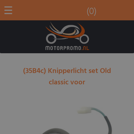
☰
(0)
(35B4c) Knipperlicht set Old
classic voor