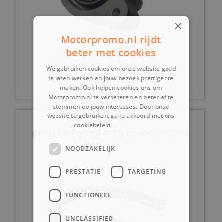
×
Motorpromo.nl rijdt
beter met cookies
€ 29,99
We gebruiken cookies om onze website goed
te laten werken en jouw bezoek prettiger te
maken. Ook helpen cookies ons om
Motorpromo.nl te verbeteren en beter af te
stemmen op jouw interesses. Door onze
website te gebruiken, ga je akkoord met ons
cookiebeleid.
Lees verder
(5H5b) ketting 219H 41(82) schakels (1162075)
NOODZAKELIJK
PRESTATIE
TARGETING
FUNCTIONEEL
UNCLASSIFIED