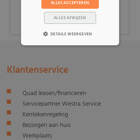
ALLES ACCEPTEREN
999,-
vanaf
ALLES AFWIJZEN
DETAILS WEERGEVEN
Klantenservice
Quad leasen/financieren
Servicepartner Westra Service
Kentekenregeling
Bezorgen aan huis
Werkplaats