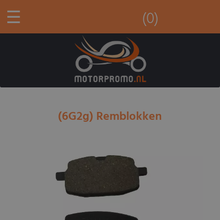
☰
(0)
(6G2g) Remblokken