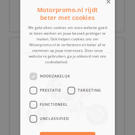
×
€ 24,99
Motorpromo.nl rijdt
beter met cookies
We gebruiken cookies om onze website goed
te laten werken en jouw bezoek prettiger te
maken. Ook helpen cookies ons om
Motorpromo.nl te verbeteren en beter af te
stemmen op jouw interesses. Door onze
Dirtbike 110cc Automaat CRX Pro 10/10 red
website te gebruiken, ga je akkoord met ons
cookiebeleid.
Lees verder
NOODZAKELIJK
PRESTATIE
TARGETING
FUNCTIONEEL
UNCLASSIFIED