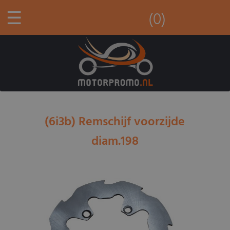
☰
(0)
(6i3b) Remschijf voorzijde
diam.198