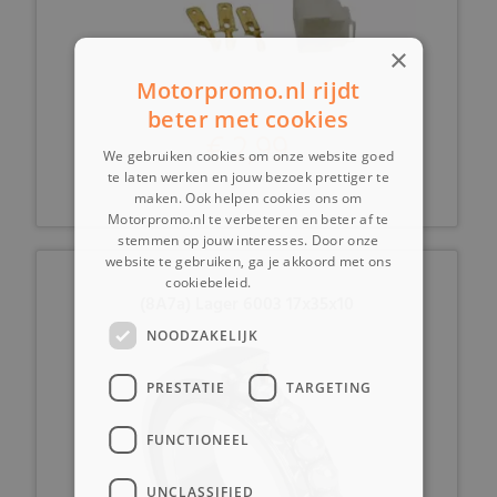
×
Motorpromo.nl rijdt
beter met cookies
€ 2,99
We gebruiken cookies om onze website goed
te laten werken en jouw bezoek prettiger te
maken. Ook helpen cookies ons om
Motorpromo.nl te verbeteren en beter af te
stemmen op jouw interesses. Door onze
website te gebruiken, ga je akkoord met ons
cookiebeleid.
Lees verder
(8A7a) Lager 6003 17x35x10
NOODZAKELIJK
PRESTATIE
TARGETING
FUNCTIONEEL
UNCLASSIFIED