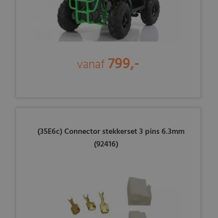
799,-
vanaf
(35E6c) Connector stekkerset 3 pins 6.3mm
(92416)