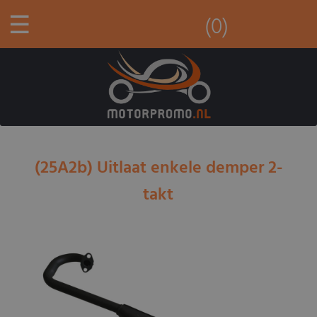
☰
(0)
(25A2b) Uitlaat enkele demper 2-
takt