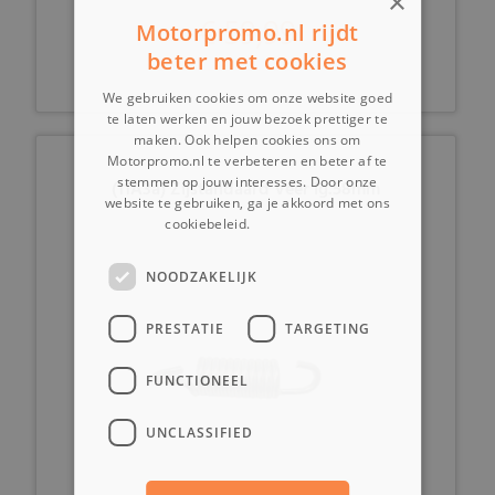
×
€ 59,99
Motorpromo.nl rijdt
beter met cookies
We gebruiken cookies om onze website goed
te laten werken en jouw bezoek prettiger te
maken. Ook helpen cookies ons om
Motorpromo.nl te verbeteren en beter af te
stemmen op jouw interesses. Door onze
(11A3a) Zijstandaard Veer lg.58mm
website te gebruiken, ga je akkoord met ons
cookiebeleid.
Lees verder
NOODZAKELIJK
PRESTATIE
TARGETING
FUNCTIONEEL
UNCLASSIFIED