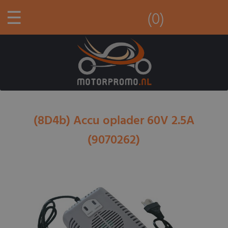
☰
(0)
(8D4b) Accu oplader 60V 2.5A
(9070262)