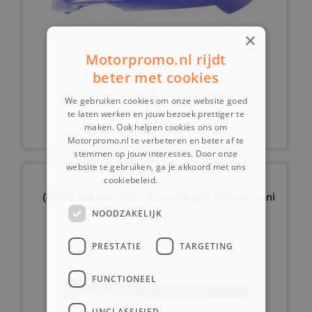
×
Motorpromo.nl rijdt
beter met cookies
€ 9,99
We gebruiken cookies om onze website goed
te laten werken en jouw bezoek prettiger te
maken. Ook helpen cookies ons om
Motorpromo.nl te verbeteren en beter af te
stemmen op jouw interesses. Door onze
website te gebruiken, ga je akkoord met ons
cookiebeleid.
Lees verder
(8B5a) Asbout (dikte 10mm/lengte 140mm) mini
cross
NOODZAKELIJK
PRESTATIE
TARGETING
FUNCTIONEEL
UNCLASSIFIED