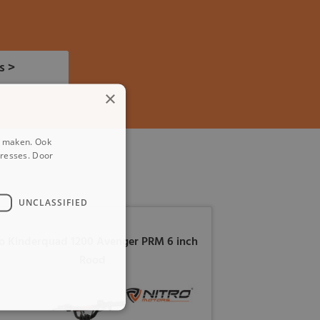
s >
×
e maken. Ook
eresses. Door
UNCLASSIFIED
o Kinderquad 1200 Avenger PRM 6 inch
Rood