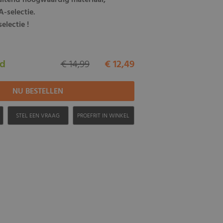
luitend hoogwaardig materiaal,
-selectie.
electie !
ad
€ 14,99
€ 12,49
H
STEL EEN VRAAG
PROEFRIT IN WINKEL