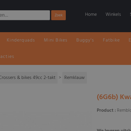
Home
Winkels
Kinderquads
Mini Bikes
Buggy's
Fatbike
 acties
Crossers & bikes 49cc 2-takt
>
Remklauw
(6G6b) Kwa
Product :
Remblo