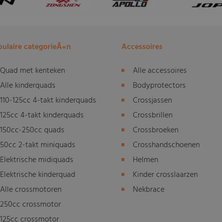
ulaire categorieÃ«n
Accessoires
Quad met kenteken
Alle accessoires
Alle kinderquads
Bodyprotectors
110-125cc 4-takt kinderquads
Crossjassen
125cc 4-takt kinderquads
Crossbrillen
150cc-250cc quads
Crossbroeken
50cc 2-takt miniquads
Crosshandschoenen
Elektrische midiquads
Helmen
Elektrische kinderquad
Kinder crosslaarzen
Alle crossmotoren
Nekbrace
250cc crossmotor
125cc crossmotor