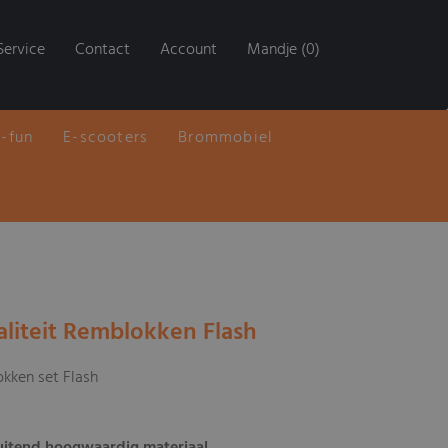
Service
Contact
Account
Mandje (0)
E-fun
E-scooters
Brommobiel
liteit Remblokken Flash
kken set Flash