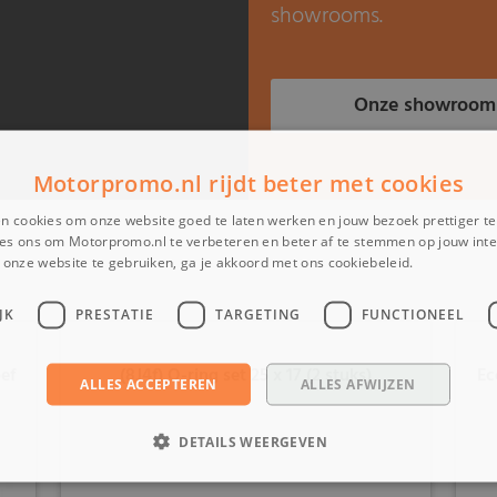
showrooms.
Onze showroom
Motorpromo.nl rijdt beter met cookies
n cookies om onze website goed te laten werken en jouw bezoek prettiger t
es ons om Motorpromo.nl te verbeteren en beter af te stemmen op jouw int
onze website te gebruiken, ga je akkoord met ons cookiebeleid.
Lees verder
JK
PRESTATIE
TARGETING
FUNCTIONEEL
ef
(8J4f) O-ring set 25 x 17 (2 stuks)
Ec
ALLES ACCEPTEREN
ALLES AFWIJZEN
DETAILS WEERGEVEN