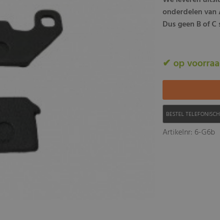
We leveren uits
onderdelen van A
Dus geen B of C s
✔ op voorra
BESTEL TELEFONISC
Artikelnr: 6-G6b