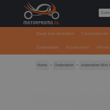
Quad met kenteken
Crossmotoren
Onderdelen
Accessoires
Online
Home
>
Onderdelen
>
onderdelen Mini 