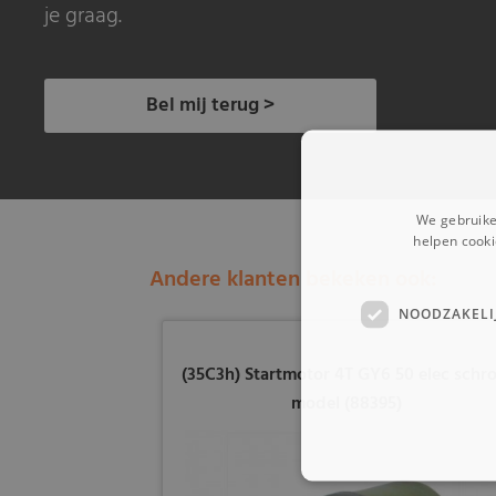
je graag.
Bel mij terug >
We gebruike
helpen cooki
Andere klanten bekeken ook:
NOODZAKELI
(35C3h) Startmotor 4T GY6 50 elec schro
model (88395)