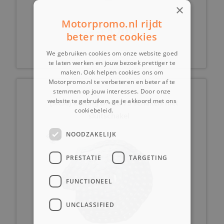
×
Motorpromo.nl rijdt
1299,-
vanaf
beter met cookies
We gebruiken cookies om onze website goed
te laten werken en jouw bezoek prettiger te
maken. Ook helpen cookies ons om
Motorpromo.nl te verbeteren en beter af te
stemmen op jouw interesses. Door onze
website te gebruiken, ga je akkoord met ons
(5K5a) ketting breed 75 schakels met
cookiebeleid.
Lees verder
sluitschakel
NOODZAKELIJK
PRESTATIE
TARGETING
FUNCTIONEEL
UNCLASSIFIED