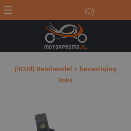
☰
(0)
(4D3d) Remhendel + bevestiging
links