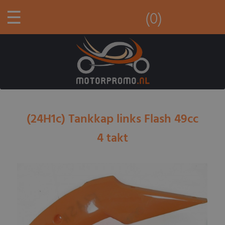
☰
(0)
(24H1c) Tankkap links Flash 49cc
4 takt