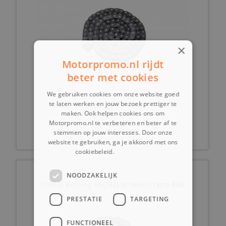
×
Motorpromo.nl rijdt
beter met cookies
We gebruiken cookies om onze website goed
te laten werken en jouw bezoek prettiger te
€ 13,00
maken. Ook helpen cookies ons om
Motorpromo.nl te verbeteren en beter af te
stemmen op jouw interesses. Door onze
website te gebruiken, ga je akkoord met ons
cookiebeleid.
Lees verder
NOODZAKELIJK
(5H6a) Ketting 66(132) schakels type 428
PRESTATIE
TARGETING
FUNCTIONEEL