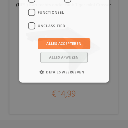
(11F5i) Kap rechts onder tank Tiger mini Crosser
FUNCTIONEEL
UNCLASSIFIED
ALLES ACCEPTEREN
ALLES AFWIJZEN
DETAILS WEERGEVEN
€ 14,99