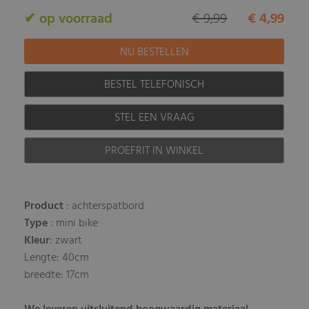
✔ op voorraad
€ 9,99
€ 4,99
BESTEL TELEFONISCH
STEL EEN VRAAG
PROEFRIT IN WINKEL
Product
: achterspatbord
Type
: mini bike
Kleur
: zwart
Lengte: 40cm
breedte: 17cm