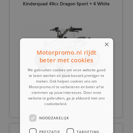
Kinderquad 49cc Dragon Sport + 4 White
×
Motorpromo.nl rijdt
beter met cookies
We gebruiken cookies om onze website goed
te laten werken en jouw bezoek prettiger te
maken. Ook helpen cookies ons om
Motorpromo.nl te verbeteren en beter af te
399,-
stemmen op jouw interesses. Door onze
vanaf
website te gebruiken, ga je akkoord met ons
cookiebeleid.
Lees verder
NOODZAKELIJK
PRESTATIE
TARGETING