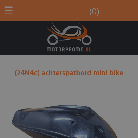
☰
(0)
(24N4c) achterspatbord mini bike