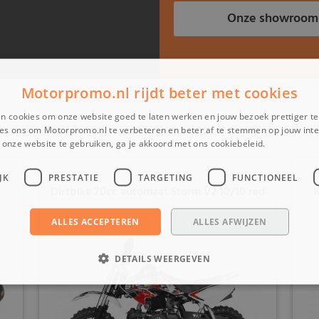
Onze showroom
Motorpromo.nl rijdt beter met cookies
n cookies om onze website goed te laten werken en jouw bezoek prettiger t
es ons om Motorpromo.nl te verbeteren en beter af te stemmen op jouw int
onze website te gebruiken, ga je akkoord met ons cookiebeleid.
Lees verder
JK
PRESTATIE
TARGETING
FUNCTIONEEL
Dirtbike 70cc automaat Storm V2 10/10 red
K
ALLES ACCEPTEREN
ALLES AFWIJZEN
DETAILS WEERGEVEN