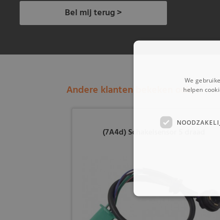
Bel mij terug >
We gebruike
Andere klanten bekeken ook:
helpen cooki
NOODZAKELI
(7A4d) Schakelsensor 5 draad