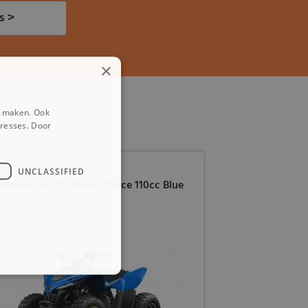
s >
×
e maken. Ook
eresses. Door
UNCLASSIFIED
inderquad CF-Moto Cforce 110cc Blue