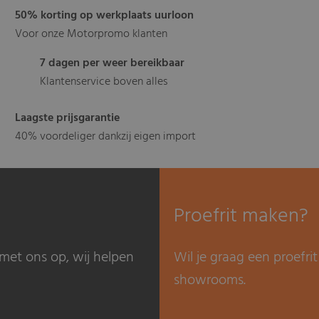
50% korting op werkplaats uurloon
Voor onze Motorpromo klanten
7 dagen per weer bereikbaar
Klantenservice boven alles
Laagste prijsgarantie
40% voordeliger dankzij eigen import
Proefrit maken?
met ons op, wij helpen
Wil je graag een proefr
showrooms.