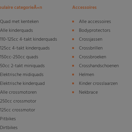
ulaire categorieÃ«n
Accessoires
Quad met kenteken
Alle accessoires
Alle kinderquads
Bodyprotectors
110-125cc 4-takt kinderquads
Crossjassen
125cc 4-takt kinderquads
Crossbrillen
150cc-250cc quads
Crossbroeken
50cc 2-takt miniquads
Crosshandschoenen
Elektrische midiquads
Helmen
Elektrische kinderquad
Kinder crosslaarzen
Alle crossmotoren
Nekbrace
250cc crossmotor
125cc crossmotor
Pitbikes
Dirtbikes