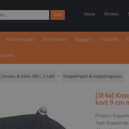
Home
Winkels
Kinderquads
Mini Bikes
Buggy's
Fatbike
 acties
Crossers & bikes 49cc 2-takt
>
Koppelingen & koppelingshuis
(3E4a) Kop
kort 9 cm m
Product: Koppel
Type: Koppelings