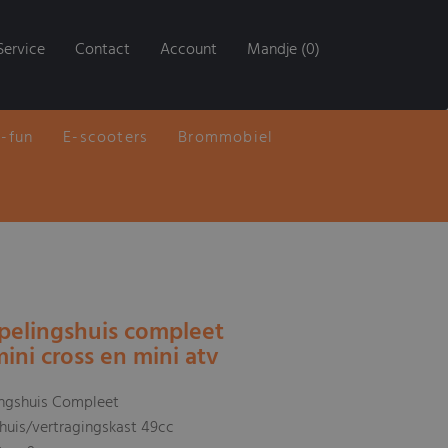
Service
Contact
Account
Mandje (0)
E-fun
E-scooters
Brommobiel
pelingshuis compleet
ini cross en mini atv
ingshuis Compleet
huis/vertragingskast 49cc