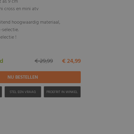
t as 9 cm
i cross en mini atv
uitend hoogwaardig materiaal,
-selectie.
electie !
ad
€ 29,99
€ 24,99
H
STEL EEN VRAAG
PROEFRIT IN WINKEL