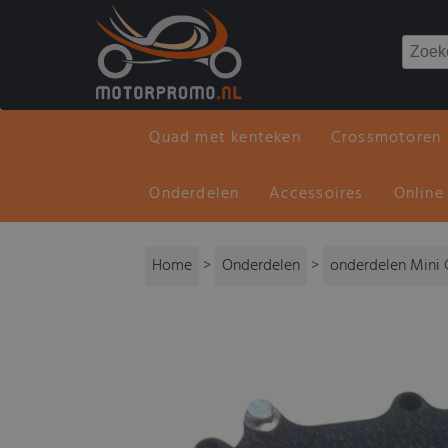
Quad met kenteken
Crossmotoren
Onderdelen
Accessoires
Online
Home
>
Onderdelen
>
onderdelen Mini 