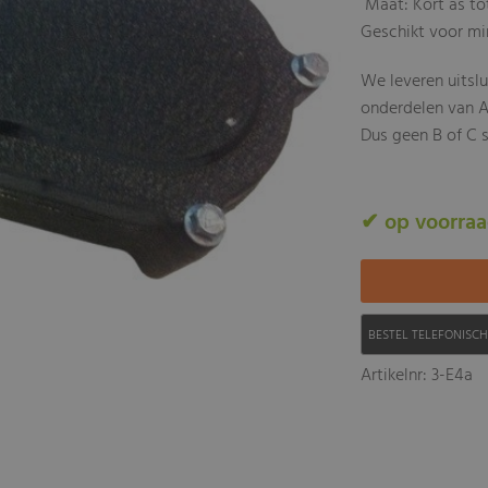
Maat: Kort as to
Geschikt voor min
We leveren uitsl
onderdelen van A
Dus geen B of C s
✔ op voorra
BESTEL TELEFONISC
Artikelnr: 3-E4a