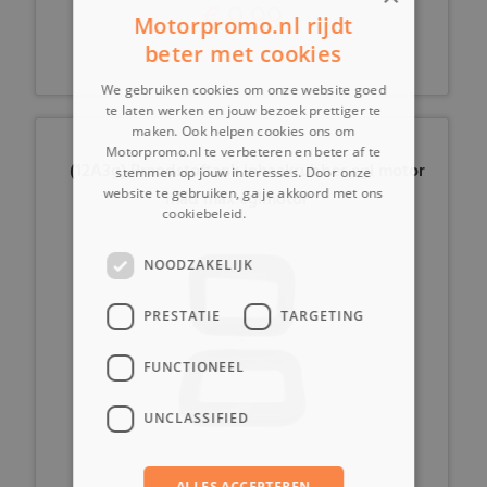
€ 9,99
Motorpromo.nl rijdt
beter met cookies
We gebruiken cookies om onze website goed
te laten werken en jouw bezoek prettiger te
maken. Ook helpen cookies ons om
Motorpromo.nl te verbeteren en beter af te
(12A3g) Brandstoftank inhaakrubber egl motor
stemmen op jouw interesses. Door onze
website te gebruiken, ga je akkoord met ons
mad max eglmotor
cookiebeleid.
Lees verder
NOODZAKELIJK
PRESTATIE
TARGETING
FUNCTIONEEL
UNCLASSIFIED
ALLES ACCEPTEREN