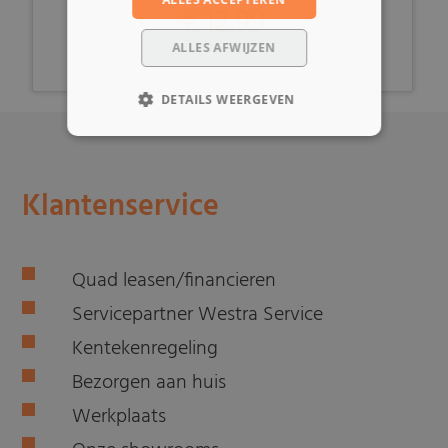
€ 12,99
ALLES AFWIJZEN
DETAILS WEERGEVEN
Klantenservice
Quad leasen/financieren
Servicepartner Westra Service
Kentekenregeling
Bezorgen aan huis
Werkplaats