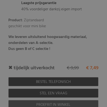
Laagste prijsgarantie
40% voordeliger dankzij eigen import
Product
: Zijstandaard
geschikt voor mini bike
We leveren uitsluitend hoogwaardig materiaal,
onderdelen van A-selectie.
Dus geen B of C selectie !
✖ tijdelijk uitverkocht
€ 9,99
€ 7,49
BESTEL TELEFONISCH
STEL EEN VRAAG
PROEFRIT IN WINKEL