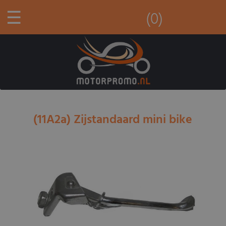
☰
(0)
(11A2a) Zijstandaard mini bike