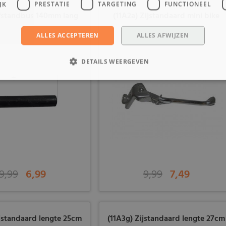
JK
PRESTATIE
TARGETING
FUNCTIONEEL
fstandbus 140mm lang
(11A2a) Zijstandaard mini bike
ALLES ACCEPTEREN
ALLES AFWIJZEN
DETAILS WEERGEVEN
9,99
6,99
9,99
7,49
ijstandaard lengte 25cm
(11A3g) Zijstandaard lengte 27cm