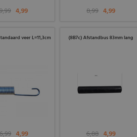
9,99
4,99
8,99
4,99
jstandaard veer L=11,3cm
(8B7c) Afstandbus 83mm lang
6,99
4,99
6,88
4,99