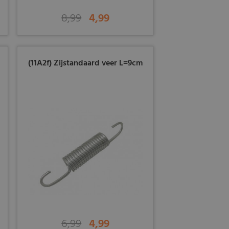
8,99
4,99
(11A2f) Zijstandaard veer L=9cm
6,99
4,99