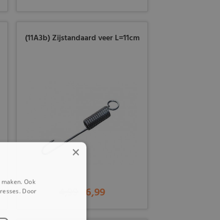
(11A3b) Zijstandaard veer L=11cm
×
e maken. Ook
4,99
6,99
eresses. Door