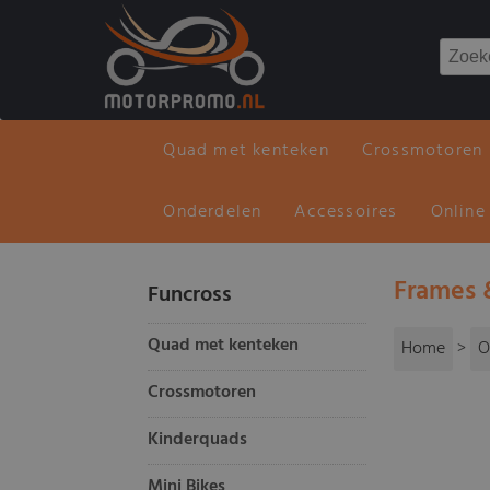
Quad met kenteken
Crossmotoren
Onderdelen
Accessoires
Online
Frames 
Funcross
Quad met kenteken
Home
>
O
Crossmotoren
Kinderquads
Mini Bikes