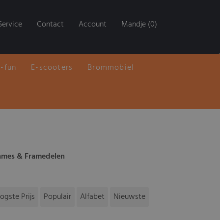
Service
Contact
Account
Mandje (0)
E-fun
E-scooters
Brommobiel
ames & Framedelen
ogste Prijs
Populair
Alfabet
Nieuwste