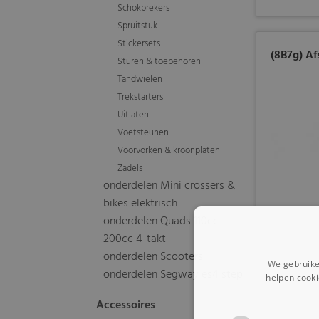
Schokbrekers
Spruitstuk
Stickersets
(8B7g) A
Sturen & toebehoren
Tandwielen
Trekstarters
Uitlaten
Voetsteunen
Voorvorken & kroonplaten
Zadels
onderdelen Mini crossers &
bikes elektrisch
onderdelen Quads 110cc -
200cc 4-takt
onderdelen Scooters
We gebruike
onderdelen Segway es4 step
helpen cooki
Accessoires