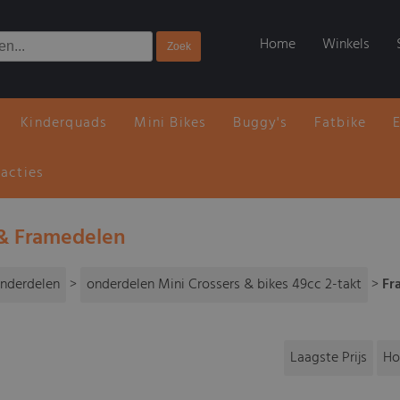
Home
Winkels
Kinderquads
Mini Bikes
Buggy's
Fatbike
 acties
& Framedelen
nderdelen
>
onderdelen Mini Crossers & bikes 49cc 2-takt
>
Fr
Laagste Prijs
Ho