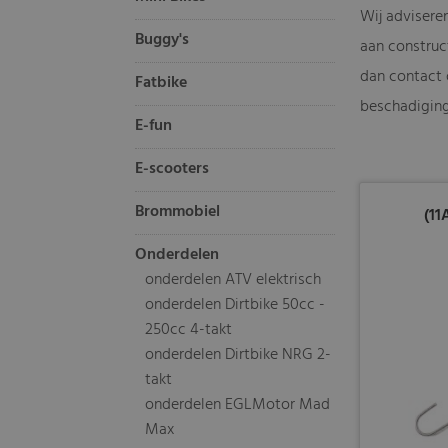
Wij adviseren
Buggy's
aan construc
dan contact
Fatbike
beschadiging,
E-fun
E-scooters
Brommobiel
(11
Onderdelen
onderdelen ATV elektrisch
onderdelen Dirtbike 50cc -
250cc 4-takt
onderdelen Dirtbike NRG 2-
takt
onderdelen EGLMotor Mad
Max