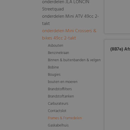
onderdelen JLA LONCIN
Streetquad
onderdelen Mini ATV 49cc 2-
takt
onderdelen Mini Crossers &
bikes 49cc 2-takt
Asbouten
(8B7e) A
Benzinekraan
Binnen & buitenbanden & velgen
Bobine
Bougies
bouten en moeren
Brandstoffilters
Brandstoftanken
Carburateurs
Contactslot
Frames & Framedelen
Gaskabelhuis