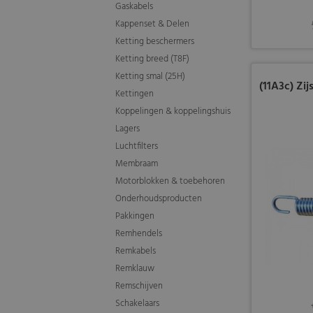
Gaskabels
Kappenset & Delen
Ketting beschermers
Ketting breed (T8F)
Ketting smal (25H)
(11A3c) Zi
Kettingen
Koppelingen & koppelingshuis
Lagers
Luchtfilters
Membraam
Motorblokken & toebehoren
Onderhoudsproducten
Pakkingen
Remhendels
Remkabels
Remklauw
Remschijven
Schakelaars