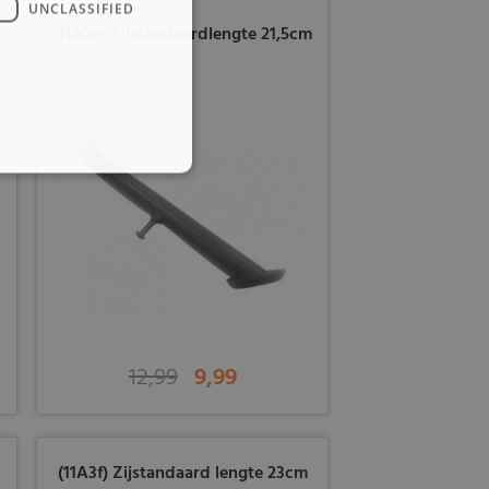
UNCLASSIFIED
(11A2e) Zijstandaardlengte 21,5cm
12,99
9,99
(11A3f) Zijstandaard lengte 23cm