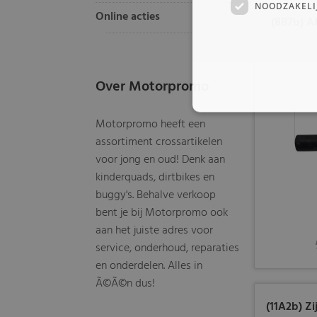
NOODZAKELI
Online acties
(8B7b) A
Over Motorpromo
Motorpromo heeft een
assortiment crossartikelen
voor jong en oud! Denk aan
kinderquads, dirtbikes en
buggy's. Behalve verkoop
bent je bij Motorpromo ook
aan het juiste adres voor
service, onderhoud, reparaties
en onderdelen. Alles in
Ã©Ã©n dus!
(11A2b) Z