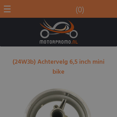
☰
(0)
(24W3b) Achtervelg 6,5 inch mini
bike