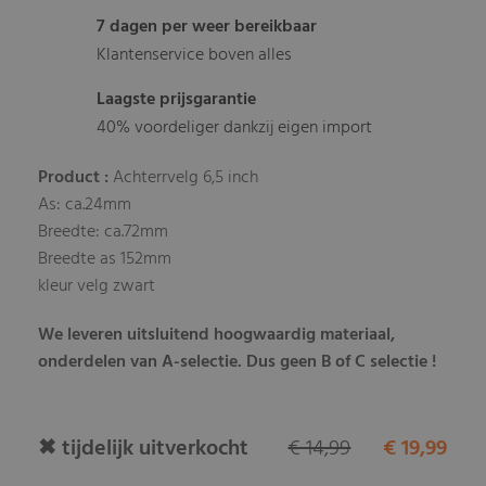
7 dagen per weer bereikbaar
Klantenservice boven alles
Laagste prijsgarantie
40% voordeliger dankzij eigen import
Product :
Achterrvelg 6,5 inch
As: ca.24mm
Breedte: ca.72mm
Breedte as 152mm
kleur velg zwart
We leveren uitsluitend hoogwaardig materiaal,
onderdelen van A-selectie. Dus geen B of C selectie !
✖ tijdelijk uitverkocht
€ 14,99
€ 19,99