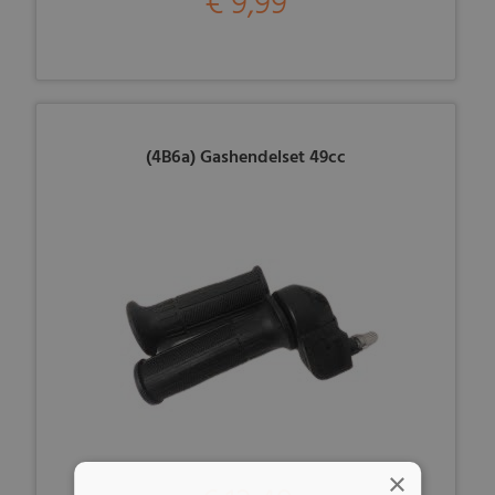
€ 9,99
(4B6a) Gashendelset 49cc
×