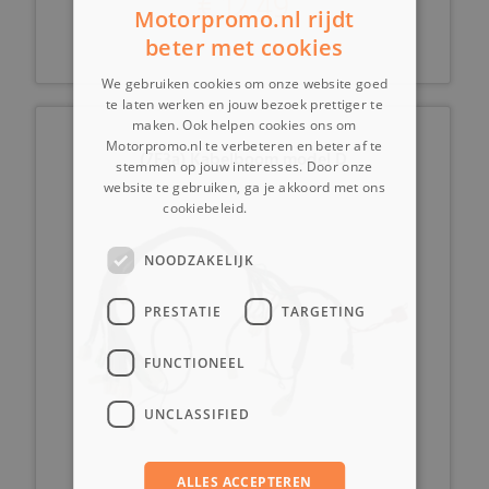
€ 12,49
Motorpromo.nl rijdt
beter met cookies
We gebruiken cookies om onze website goed
te laten werken en jouw bezoek prettiger te
maken. Ook helpen cookies ons om
Motorpromo.nl te verbeteren en beter af te
(7F3a) Kabelboom model D
stemmen op jouw interesses. Door onze
website te gebruiken, ga je akkoord met ons
cookiebeleid.
Lees verder
NOODZAKELIJK
PRESTATIE
TARGETING
FUNCTIONEEL
UNCLASSIFIED
ALLES ACCEPTEREN