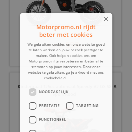
×
Motorpromo.nl rijdt
beter met cookies
599,-
vanaf
We gebruiken cookies om onze website goed
te laten werken en jouw bezoek prettiger te
maken. Ook helpen cookies ons om
Motorpromo.nl te verbeteren en beter af te
stemmen op jouw interesses. Door onze
website te gebruiken, ga je akkoord met ons
cookiebeleid.
Lees verder
Kinderquad 125cc automaat Speedy V2 GS S8-A
NOODZAKELIJK
Sport Rood
PRESTATIE
TARGETING
FUNCTIONEEL