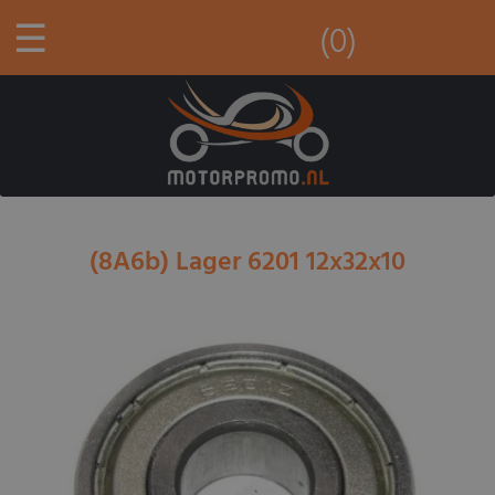
☰
(0)
(8A6b) Lager 6201 12x32x10