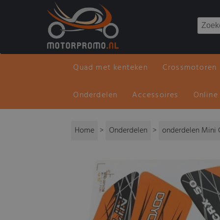
Quad met kenteken
Crossmotoren
Onderdelen
Accessoires
Online
Home
>
Onderdelen
>
onderdelen Mini 