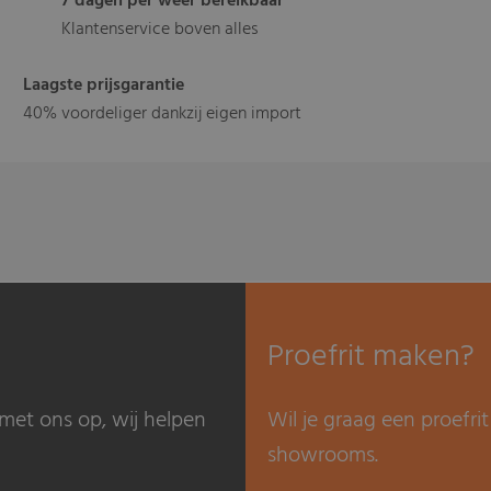
7 dagen per weer bereikbaar
Klantenservice boven alles
Laagste prijsgarantie
40% voordeliger dankzij eigen import
Proefrit maken?
met ons op, wij helpen
Wil je graag een proefr
showrooms.