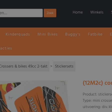
Home
Winkels
Kinderquads
Mini Bikes
Buggy's
Fatbike
 acties
Crossers & bikes 49cc 2-takt
>
Stickersets
(12M2c) co
Product: sticker
Type: mini crosse
uitvoering: div. k