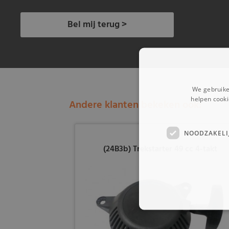
Bel mij terug >
We gebruike
helpen cooki
Andere klanten bekeken ook:
NOODZAKELI
(24B3b) Trekstarter 49 cc 4-takt