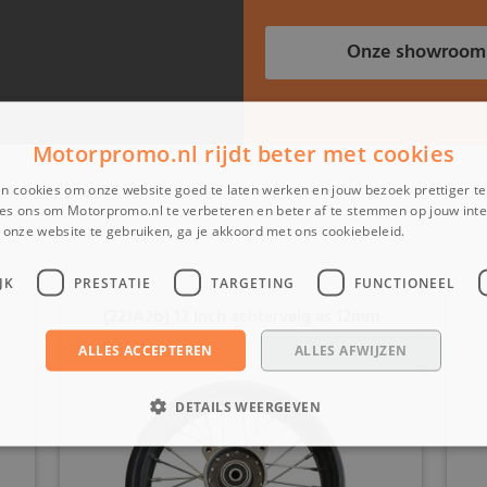
Onze showroom
Motorpromo.nl rijdt beter met cookies
n cookies om onze website goed te laten werken en jouw bezoek prettiger t
es ons om Motorpromo.nl te verbeteren en beter af te stemmen op jouw int
onze website te gebruiken, ga je akkoord met ons cookiebeleid.
Lees verder
JK
PRESTATIE
TARGETING
FUNCTIONEEL
(221A2b) 12 inch achtervelg as 12mm
ALLES ACCEPTEREN
ALLES AFWIJZEN
DETAILS WEERGEVEN