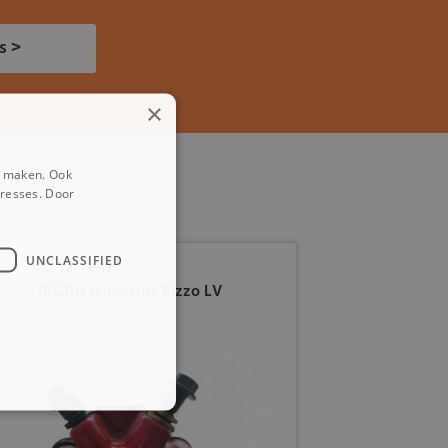
s >
×
e maken. Ook
eresses. Door
UNCLASSIFIED
(6C3b) remklauw Rizzo LV