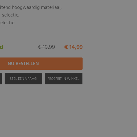
uitend hoogwaardig materiaal,
-selectie.
electie
ad
€ 19,99
€ 14,99
H
STEL EEN VRAAG
PROEFRIT IN WINKEL