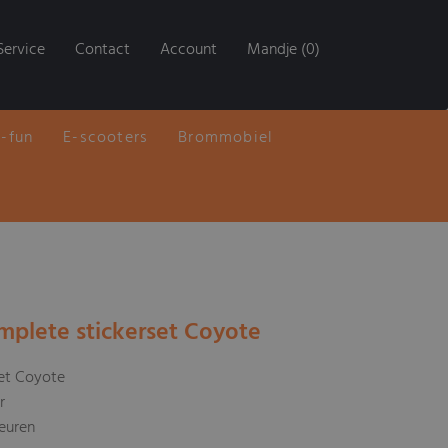
Service
Contact
Account
Mandje (0)
E-fun
E-scooters
Brommobiel
mplete stickerset Coyote
set Coyote
r
leuren