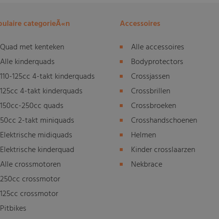
ulaire categorieÃ«n
Accessoires
Quad met kenteken
Alle accessoires
Alle kinderquads
Bodyprotectors
110-125cc 4-takt kinderquads
Crossjassen
125cc 4-takt kinderquads
Crossbrillen
150cc-250cc quads
Crossbroeken
50cc 2-takt miniquads
Crosshandschoenen
Elektrische midiquads
Helmen
Elektrische kinderquad
Kinder crosslaarzen
Alle crossmotoren
Nekbrace
250cc crossmotor
125cc crossmotor
Pitbikes