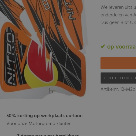
We leveren uitsl
onderdelen van A
Dus geen B of C s
✔ op voorra
BESTEL TELEFONISC
Artikelnr: 12-M2c
50% korting op werkplaats uurloon
Voor onze Motorpromo klanten