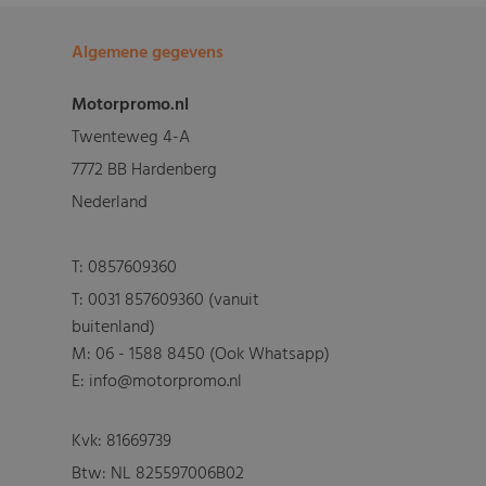
Algemene gegevens
Motorpromo.nl
Twenteweg 4-A
7772 BB Hardenberg
Nederland
T:
0857609360
T:
0031 857609360 (vanuit
buitenland)
M:
06 - 1588 8450 (Ook Whatsapp)
E: info@motorpromo.nl
Kvk: 81669739
Btw: NL 825597006B02