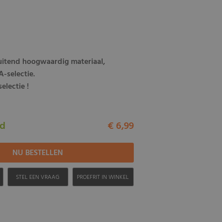
luitend hoogwaardig materiaal,
-selectie.
electie !
ad
€ 6,99
H
STEL EEN VRAAG
PROEFRIT IN WINKEL