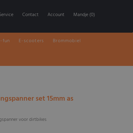
Service
Contact
Account
Mandje (0)
E-fun
E-scooters
Brommobiel
tingspanner set 15mm as
gspanner voor dirtbikes