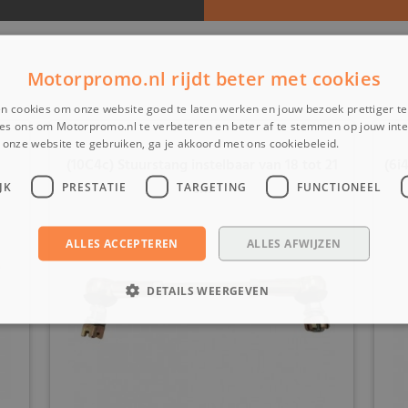
Motorpromo.nl rijdt beter met cookies
n cookies om onze website goed te laten werken en jouw bezoek prettiger t
es ons om Motorpromo.nl te verbeteren en beter af te stemmen op jouw int
onze website te gebruiken, ga je akkoord met ons cookiebeleid.
Lees verder
(10C4c) Stuurstang instelbaar van 18 tot 21
(6i
cm
JK
PRESTATIE
TARGETING
FUNCTIONEEL
ALLES ACCEPTEREN
ALLES AFWIJZEN
DETAILS WEERGEVEN