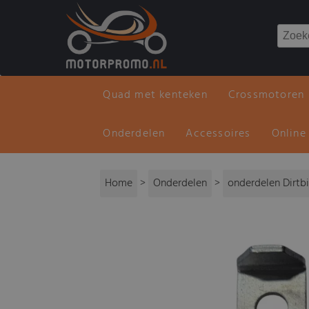
Quad met kenteken
Crossmotoren
Onderdelen
Accessoires
Online
Home
>
Onderdelen
>
onderdelen Dirtb