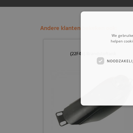
Andere klanten bekeken ook:
We gebruike
helpen cooki
(22F4a) Brandstoftank
NOODZAKELI