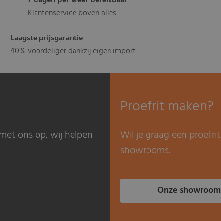
7 dagen per weer bereikbaar
Klantenservice boven alles
Laagste prijsgarantie
40% voordeliger dankzij eigen import
Proefrit maken?
met ons op, wij helpen
Wil je graag een proefr
showrooms.
Onze showroom