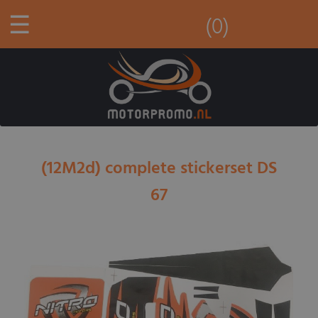
☰
(0)
(12M2d) complete stickerset DS
67