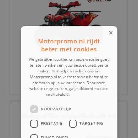
×
Motorpromo.nl rijdt
beter met cookies
We gebruiken cookies om onze website goed
te laten werken en jouw bezoek prettiger te
1249,-
vanaf
maken. Ook helpen cookies ons om
Motorpromo.nl te verbeteren en beter af te
stemmen op jouw interesses. Door onze
website te gebruiken, ga je akkoord met ons
cookiebeleid.
Lees verder
NOODZAKELIJK
Kinderquad 125cc automaat Replay RS8 Red
PRESTATIE
TARGETING
FUNCTIONEEL