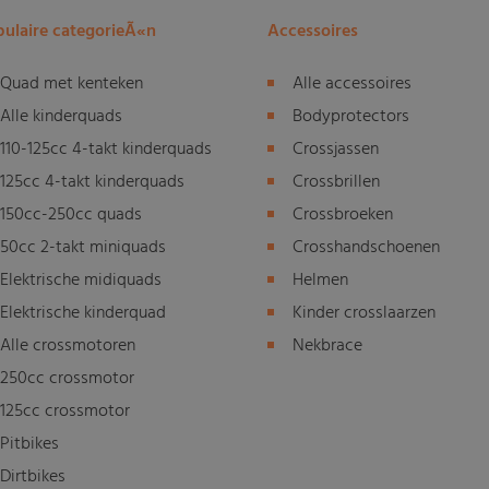
ulaire categorieÃ«n
Accessoires
Quad met kenteken
Alle accessoires
Alle kinderquads
Bodyprotectors
110-125cc 4-takt kinderquads
Crossjassen
125cc 4-takt kinderquads
Crossbrillen
150cc-250cc quads
Crossbroeken
50cc 2-takt miniquads
Crosshandschoenen
Elektrische midiquads
Helmen
Elektrische kinderquad
Kinder crosslaarzen
Alle crossmotoren
Nekbrace
250cc crossmotor
125cc crossmotor
Pitbikes
Dirtbikes