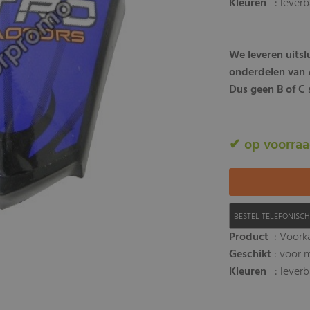
Kleuren
: lever
We leveren uits
onderdelen van A
Dus geen B of C s
✔ op voorra
BESTEL TELEFONISC
Product
: Voork
Geschikt
: voor 
Kleuren
: lever