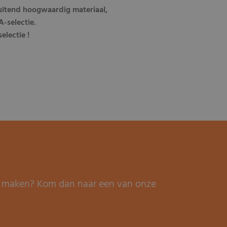
luitend hoogwaardig materiaal,
-selectie.
electie !
it maken? Kom dan naar een van onze