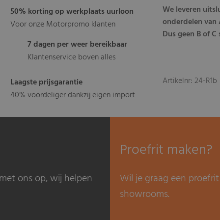
We leveren uits
50% korting op werkplaats uurloon
onderdelen van A
Voor onze Motorpromo klanten
Dus geen B of C s
7 dagen per weer bereikbaar
Klantenservice boven alles
Artikelnr: 24-R1b
Laagste prijsgarantie
40% voordeliger dankzij eigen import
Proefrit maken?
met ons op, wij helpen
Wil je graag een proefr
showrooms.