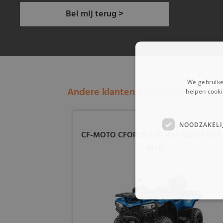
Bel mij terug >
We gebruike
Andere klanten bekeken ook:
helpen cooki
NOODZAKELI
CF-MOTO CFORCE 520L 4x4 QUAD ROY
BLUE