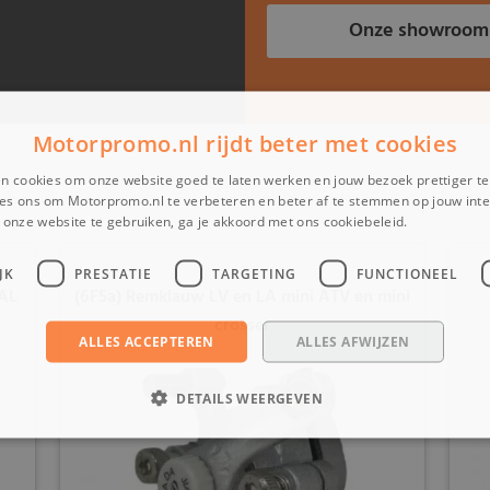
Onze showroom
Motorpromo.nl rijdt beter met cookies
n cookies om onze website goed te laten werken en jouw bezoek prettiger t
es ons om Motorpromo.nl te verbeteren en beter af te stemmen op jouw int
onze website te gebruiken, ga je akkoord met ons cookiebeleid.
Lees verder
JK
PRESTATIE
TARGETING
FUNCTIONEEL
AL
(6F5a) Remklauw LV en LA mini ATV en mini
crosser
ALLES ACCEPTEREN
ALLES AFWIJZEN
DETAILS WEERGEVEN