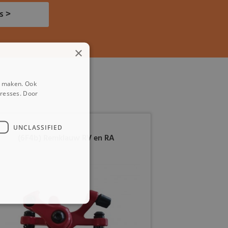
s >
×
e maken. Ook
eresses. Door
UNCLASSIFIED
(6F4b) Remklauw RV en RA