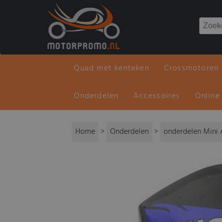
Quad met kenteken
Crossmotoren
Onderdelen
Accessoires
Online
Home
>
Onderdelen
>
onderdelen Mini 