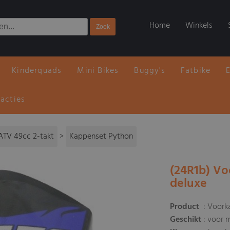
Home
Winkels
Kinderquads
Mini Bikes
Buggy's
Fatbike
 acties
ATV 49cc 2-takt
>
Kappenset Python
(24R1b) Vo
deluxe
Product
: Voork
Geschikt
: voor 