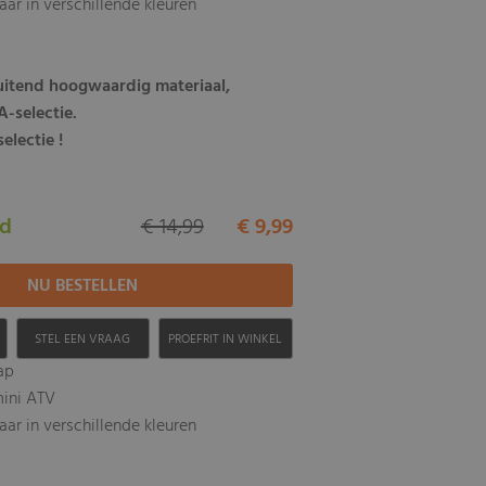
baar in verschillende kleuren
luitend hoogwaardig materiaal,
-selectie.
electie !
ad
€ 14,99
€ 9,99
H
STEL EEN VRAAG
PROEFRIT IN WINKEL
ap
mini ATV
baar in verschillende kleuren