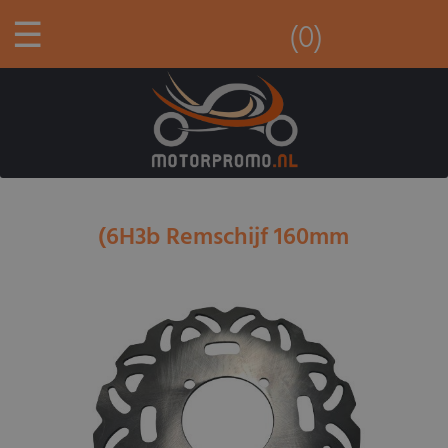
☰
(0)
(6H3b Remschijf 160mm