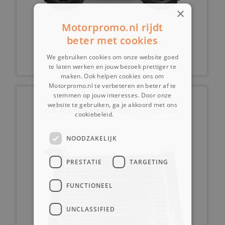
×
Motorpromo.nl rijdt
1499,-
vanaf
beter met cookies
We gebruiken cookies om onze website goed
te laten werken en jouw bezoek prettiger te
maken. Ook helpen cookies ons om
Motorpromo.nl te verbeteren en beter af te
stemmen op jouw interesses. Door onze
website te gebruiken, ga je akkoord met ons
(12C4b) Radiateur jinling jla loncin 21b
cookiebeleid.
Lees verder
NOODZAKELIJK
PRESTATIE
TARGETING
FUNCTIONEEL
UNCLASSIFIED