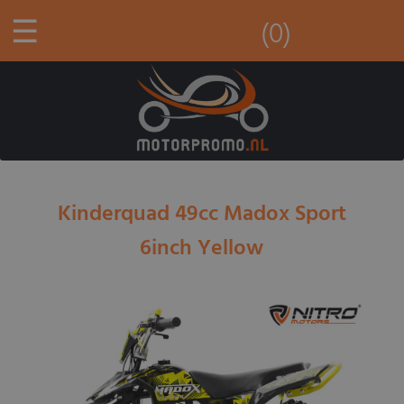
☰
(0)
Kinderquad 49cc Madox Sport
6inch Yellow