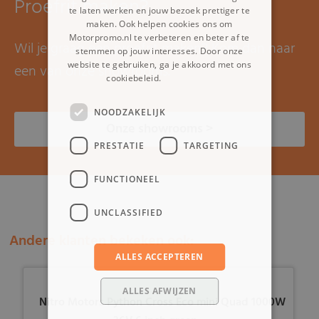
Proefrit maken?
te laten werken en jouw bezoek prettiger te
maken. Ook helpen cookies ons om
Motorpromo.nl te verbeteren en beter af te
Wil je graag een proefrit maken? Kom dan naar
stemmen op jouw interesses. Door onze
website te gebruiken, ga je akkoord met ons
een van onze showrooms.
cookiebeleid.
Lees verder
NOODZAKELIJK
Onze showrooms >
PRESTATIE
TARGETING
FUNCTIONEEL
UNCLASSIFIED
Andere klanten bekeken ook:
ALLES ACCEPTEREN
ALLES AFWIJZEN
Nitro Motors Python Cross Eco mini Quad 1000W