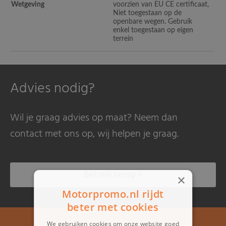
Wetgeving
voorzien van EU CE certificaat,
Niet toegestaan op de
openbare wegen. Gebruik
enkel toegestaan op eigen
terrein
Advies nodig?
Wil je graag advies op maat? Neem dan
contact met ons op, wij helpen je graag.
Bel mij terug >
×
Motorpromo.nl rijdt
beter met cookies
We gebruiken cookies om onze website goed