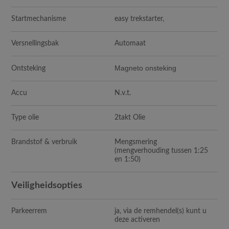
Startmechanisme
easy trekstarter,
Versnellingsbak
Automaat
Magneto onsteking
Ontsteking
Accu
N.v.t.
Type olie
2takt Olie
Brandstof & verbruik
Mengsmering
(mengverhouding tussen 1:25
en 1:50)
Veiligheidsopties
Parkeerrem
ja, via de remhendel(s) kunt u
deze activeren