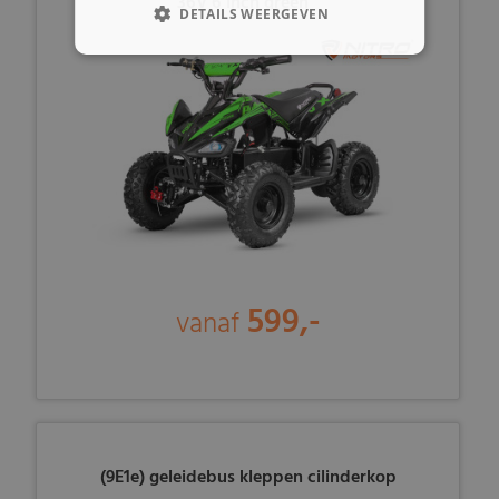
36V 6 inch green
DETAILS WEERGEVEN
599,-
vanaf
(9E1e) geleidebus kleppen cilinderkop