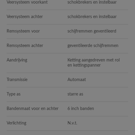
Veersysteem voorkant
schokbrekers en instelbaar
Veersysteem achter
schokbrekers en instelbaar
Remsysteem voor
schijfremmen geventileerd
Remsysteem achter
geventileerde schijfremmen
Aandrijving
Ketting aangedreven met rol
en kettingspanner
Transmissie
Automaat
Type as
starre as
Bandenmaat voor en achter
6 inch banden
Verlichting
N.v.t.