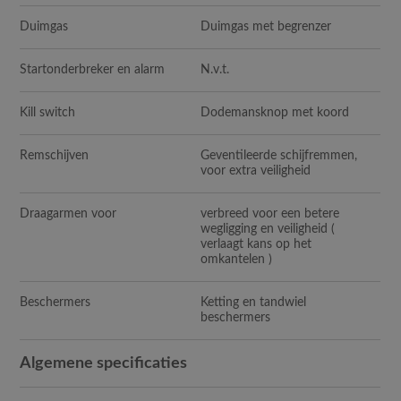
Duimgas
Duimgas met begrenzer
Startonderbreker en alarm
N.v.t.
Kill switch
Dodemansknop met koord
Remschijven
Geventileerde schijfremmen,
voor extra veiligheid
Draagarmen voor
verbreed voor een betere
wegligging en veiligheid (
verlaagt kans op het
omkantelen )
Beschermers
Ketting en tandwiel
beschermers
Algemene specificaties