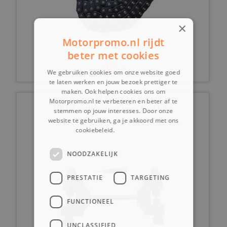
×
Motorpromo.nl rijdt
beter met cookies
16,-
We gebruiken cookies om onze website goed
te laten werken en jouw bezoek prettiger te
maken. Ook helpen cookies ons om
Motorpromo.nl te verbeteren en beter af te
(3B2a) kettingpons voor mini bike
stemmen op jouw interesses. Door onze
website te gebruiken, ga je akkoord met ons
cookiebeleid.
Lees verder
NOODZAKELIJK
PRESTATIE
TARGETING
FUNCTIONEEL
UNCLASSIFIED