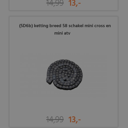
14,99
13,-
(5D6b) ketting breed 58 schakel mini cross en
mini atv
14,99
13,-