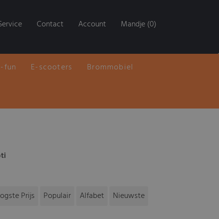
Service
Contact
Account
Mandje (0)
E-fun
E-scooters
Brommobiel
ti
ogste Prijs
Populair
Alfabet
Nieuwste