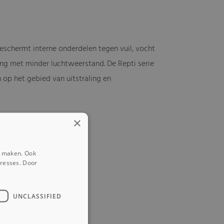
beschermt interne onderdelen tegen vuil, vocht
ing met minder luchtweerstand. De Repti serie
n op het gebied van uitstraling en
×
e maken. Ook
eresses. Door
UNCLASSIFIED