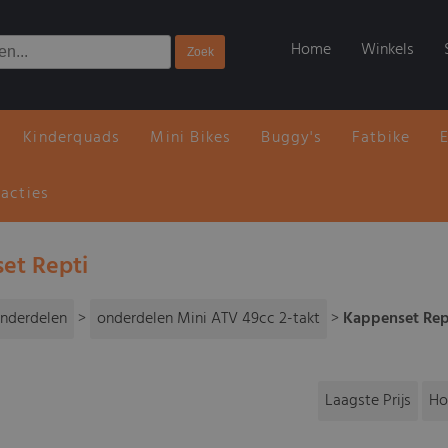
Home
Winkels
Kinderquads
Mini Bikes
Buggy's
Fatbike
 acties
et Repti
nderdelen
>
onderdelen Mini ATV 49cc 2-takt
>
Kappenset Rep
Laagste Prijs
Ho