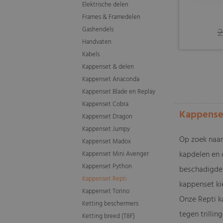
Elektrische delen
Frames & Framedelen
Gashendels
2
Handvaten
Kabels
Kappenset & delen
Kappenset Anaconda
Kappenset Blade en Replay
Kappenset Cobra
Kappenset
Kappenset Dragon
Kappenset Jumpy
Op zoek naar
Kappenset Madox
kapdelen en 
Kappenset Mini Avenger
Kappenset Python
beschadigde 
Kappenset Repti
kappenset kie
Kappenset Torino
Onze Repti k
Ketting beschermers
tegen trillin
Ketting breed (T8F)