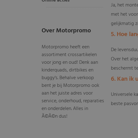
Online acties
Ja, het mont
met het voor
gelijkmatig z
Over Motorpromo
5. Hoe la
Motorpromo heeft een
De levensduu
assortiment crossartikelen
Over het alg
voor jong en oud! Denk aan
beschermt te
kinderquads, dirtbikes en
buggy's. Behalve verkoop
6. Kan ik
bent je bij Motorpromo ook
aan het juiste adres voor
Universele k
service, onderhoud, reparaties
beste pasvor
en onderdelen. Alles in
Ã©Ã©n dus!