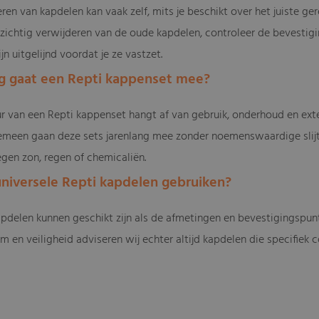
eren van kapdelen kan vaak zelf, mits je beschikt over het juiste 
zichtig verwijderen van de oude kapdelen, controleer de bevesti
ijn uitgelijnd voordat je ze vastzet.
ng gaat een Repti kappenset mee?
r van een Repti kappenset hangt af van gebruik, onderhoud en ex
emeen gaan deze sets jarenlang mee zonder noemenswaardige slijt
gen zon, regen of chemicaliën.
 universele Repti kapdelen gebruiken?
apdelen kunnen geschikt zijn als de afmetingen en bevestigingsp
m en veiligheid adviseren wij echter altijd kapdelen die specifiek