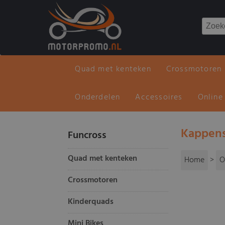
Quad met kenteken
Crossmotoren
Onderdelen
Accessoires
Online
Kappens
Funcross
Quad met kenteken
Home
>
O
Crossmotoren
Kinderquads
Mini Bikes