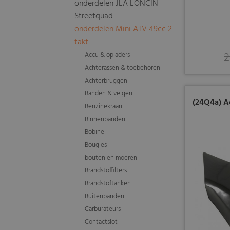
onderdelen JLA LONCIN
Streetquad
onderdelen Mini ATV 49cc 2-
takt
2
Accu & opladers
Achterassen & toebehoren
Achterbruggen
Banden & velgen
(24Q4a) A
Benzinekraan
Binnenbanden
Bobine
Bougies
bouten en moeren
Brandstoffilters
Brandstoftanken
Buitenbanden
Carburateurs
Contactslot