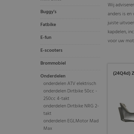
Wij advisere
Buggy's
anders is en
juiste uitvo
Fatbike
kapdelen, inc
E-fun
voor uw moto
E-scooters
Brommobiel
(24Q4d) Z
Onderdelen
onderdelen ATV elektrisch
onderdelen Dirtbike 50cc -
250cc 4-takt
onderdelen Dirtbike NRG 2-
takt
onderdelen EGLMotor Mad
Max