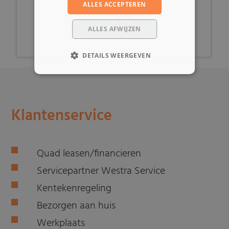
ALLES ACCEPTEREN
375,-
vanaf
ALLES AFWIJZEN
DETAILS WEERGEVEN
Klantenservice
Quad leasen/financieren
Servicepartner Westra Service
Kentekenregeling
Bezorgen aan huis
Werkplaats