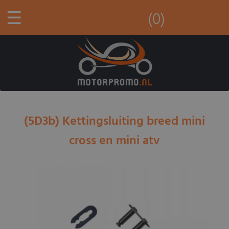
☰
(0)
(5D3b) Kettingsluiting breed mini
cross en mini atv