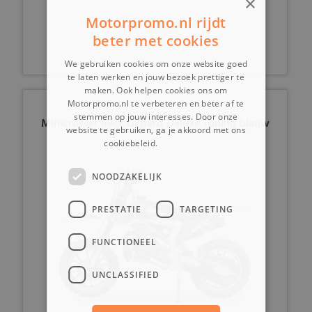
×
€ 9,99
Motorpromo.nl rijdt
beter met cookies
We gebruiken cookies om onze website goed
te laten werken en jouw bezoek prettiger te
maken. Ook helpen cookies ons om
Motorpromo.nl te verbeteren en beter af te
stemmen op jouw interesses. Door onze
Minicrosser 49cc Gepard Deluxe Tuning blauw
website te gebruiken, ga je akkoord met ons
cookiebeleid.
Lees verder
NOODZAKELIJK
PRESTATIE
TARGETING
FUNCTIONEEL
UNCLASSIFIED