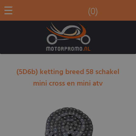
☰
(0)
(5D6b) ketting breed 58 schakel
mini cross en mini atv