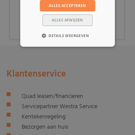
ALLES ACCEPTEREN
899,-
vanaf
ALLES AFWIJZEN
DETAILS WEERGEVEN
Klantenservice
Quad leasen/financieren
Servicepartner Westra Service
Kentekenregeling
Bezorgen aan huis