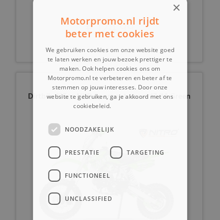
×
Motorpromo.nl rijdt
€ 124,99
beter met cookies
We gebruiken cookies om onze website goed
te laten werken en jouw bezoek prettiger te
maken. Ook helpen cookies ons om
Motorpromo.nl te verbeteren en beter af te
stemmen op jouw interesses. Door onze
Dirtbike125cc NXD Sport automaat 17/14 Green
website te gebruiken, ga je akkoord met ons
cookiebeleid.
Lees verder
NOODZAKELIJK
PRESTATIE
TARGETING
FUNCTIONEEL
UNCLASSIFIED