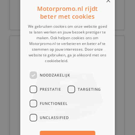
×
599,-
vanaf
Motorpromo.nl rijdt
beter met cookies
We gebruiken cookies om onze website goed
te laten werken en jouw bezoek prettiger te
maken. Ook helpen cookies ons om
Motorpromo.nl te verbeteren en beter af te
stemmen op jouw interesses. Door onze
(27E4c) Accu 48Volt / 10.4 Ah Lithium
website te gebruiken, ga je akkoord met ons
cookiebeleid.
Lees verder
NOODZAKELIJK
PRESTATIE
TARGETING
FUNCTIONEEL
UNCLASSIFIED