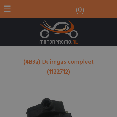
☰
(0)
(4B3a) Duimgas compleet
(1122712)