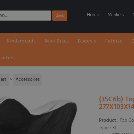
Home
Winkels
Kinderquads
Mini Bikes
Buggy's
Fatbike
 acties
ters
>
Accessoires
(35C6b) To
277X103X1
Product
: Top C
Type : XL