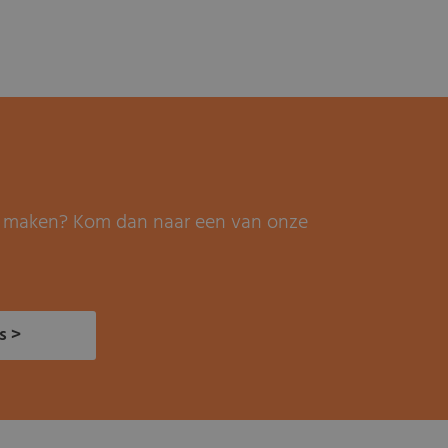
it maken? Kom dan naar een van onze
s >