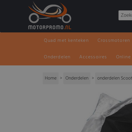
Quad met kenteken
Crossmotoren
Onderdelen
Accessoires
Online
Home
>
Onderdelen
>
onderdelen Scoo