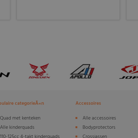
ulaire categorieÃ«n
Accessoires
Quad met kenteken
Alle accessoires
Alle kinderquads
Bodyprotectors
110-125cc 4-takt kinderquads
Crossjassen