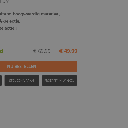
141CM
luitend hoogwaardig materiaal,
-selectie.
electie !
ad
€ 69,99
€ 49,99
H
STEL EEN VRAAG
PROEFRIT IN WINKEL