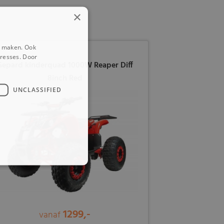
×
e maken. Ook
eresses. Door
Gepard kinderquad 1000W Reaper Diff
8inch Red
UNCLASSIFIED
1299,-
vanaf