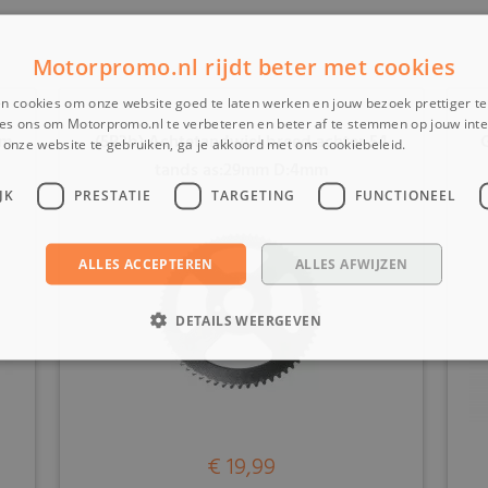
Motorpromo.nl rijdt beter met cookies
n cookies om onze website goed te laten werken en jouw bezoek prettiger t
es ons om Motorpromo.nl te verbeteren en beter af te stemmen op jouw int
mm
(5B3b) Achtetandwiel breed achter 54
onze website te gebruiken, ga je akkoord met ons cookiebeleid.
Lees verder
tands as:29mm D:4mm
JK
PRESTATIE
TARGETING
FUNCTIONEEL
ALLES ACCEPTEREN
ALLES AFWIJZEN
DETAILS WEERGEVEN
€ 19,99