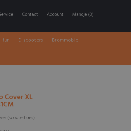
Service
Contact
Account
Mandje (0)
E-fun
E-scooters
Brommobiel
p Cover XL
41CM
over (scooterhoes)