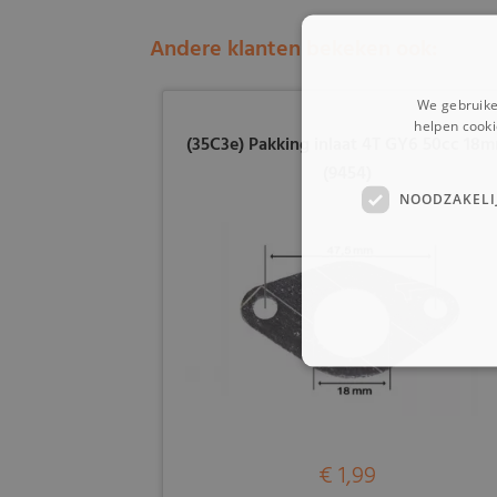
Andere klanten bekeken ook:
We gebruike
helpen cooki
(35C3e) Pakking inlaat 4T GY6 50cc 18
(9454)
NOODZAKELI
€ 1,99