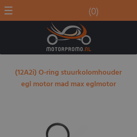
☰
(0)
(12A2i) O-ring stuurkolomhouder
egl motor mad max eglmotor