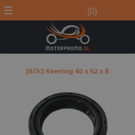
☰
(0)
(8J7c) Keerring 40 x 62 x 8