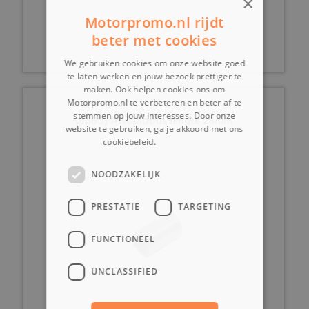
×
€ 139,99
Motorpromo.nl rijdt
beter met cookies
We gebruiken cookies om onze website goed
te laten werken en jouw bezoek prettiger te
maken. Ook helpen cookies ons om
Motorpromo.nl te verbeteren en beter af te
stemmen op jouw interesses. Door onze
(8B8d) Afstandbus lengte 28mm
website te gebruiken, ga je akkoord met ons
cookiebeleid.
Lees verder
NOODZAKELIJK
PRESTATIE
TARGETING
FUNCTIONEEL
UNCLASSIFIED