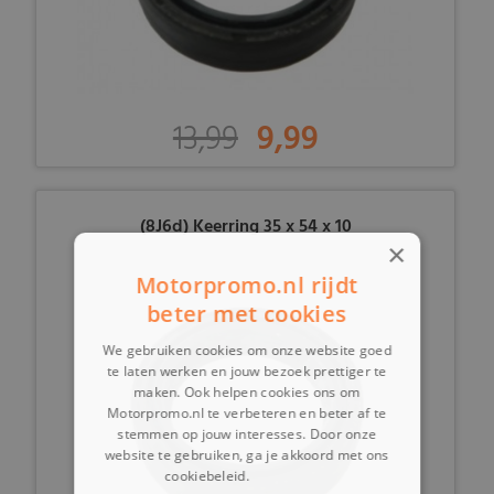
13,99
9,99
(8J6d) Keerring 35 x 54 x 10
×
Motorpromo.nl rijdt
beter met cookies
We gebruiken cookies om onze website goed
te laten werken en jouw bezoek prettiger te
maken. Ook helpen cookies ons om
Motorpromo.nl te verbeteren en beter af te
stemmen op jouw interesses. Door onze
website te gebruiken, ga je akkoord met ons
cookiebeleid.
Lees verder