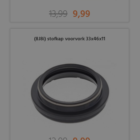
13,99
9,99
(8J8i) stofkap voorvork 33x46x11