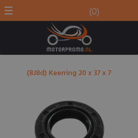
☰
(0)
(8J8d) Keerring 20 x 37 x 7