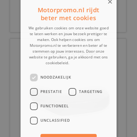
×
1649,-
Motorpromo.nl rijdt
vanaf
beter met cookies
We gebruiken cookies om onze website goed
te laten werken en jouw bezoek prettiger te
maken. Ook helpen cookies ons om
Motorpromo.nl te verbeteren en beter af te
stemmen op jouw interesses. Door onze
(27W5a) Zadel ATV Bigfoot
website te gebruiken, ga je akkoord met ons
cookiebeleid.
Lees verder
NOODZAKELIJK
PRESTATIE
TARGETING
FUNCTIONEEL
UNCLASSIFIED