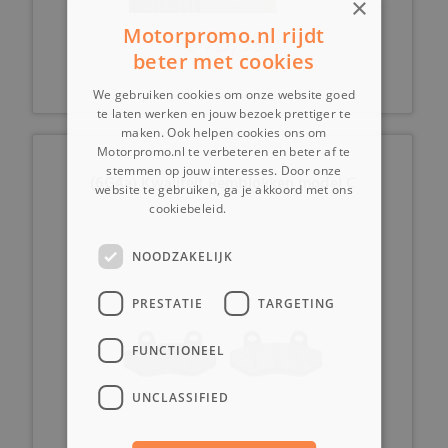
×
€ 79,99
Motorpromo.nl rijdt
beter met cookies
We gebruiken cookies om onze website goed
te laten werken en jouw bezoek prettiger te
maken. Ook helpen cookies ons om
Motorpromo.nl te verbeteren en beter af te
stemmen op jouw interesses. Door onze
(6G4a) Kwaliteit Remblokken model C
website te gebruiken, ga je akkoord met ons
cookiebeleid.
Lees verder
NOODZAKELIJK
PRESTATIE
TARGETING
FUNCTIONEEL
UNCLASSIFIED