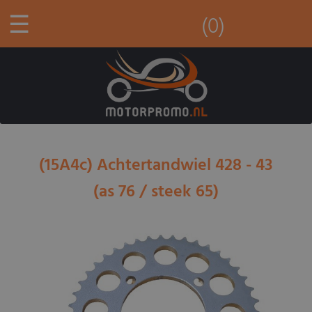
☰
(0)
(15A4c) Achtertandwiel 428 - 43
(as 76 / steek 65)