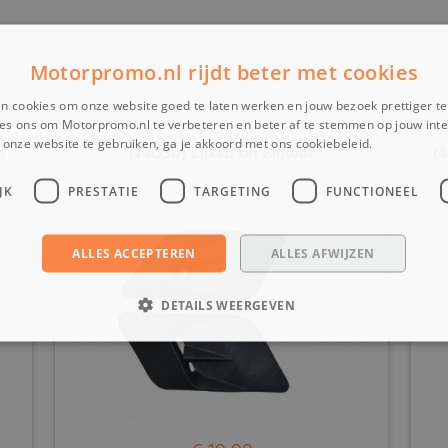
Motorpromo.nl rijdt beter met cookies
n cookies om onze website goed te laten werken en jouw bezoek prettiger t
es ons om Motorpromo.nl te verbeteren en beter af te stemmen op jouw int
onze website te gebruiken, ga je akkoord met ons cookiebeleid.
Lees verder
e
(24Q3b) Zijkap set Bigfoot
(4
JK
PRESTATIE
TARGETING
FUNCTIONEEL
ALLES ACCEPTEREN
ALLES AFWIJZEN
DETAILS WEERGEVEN