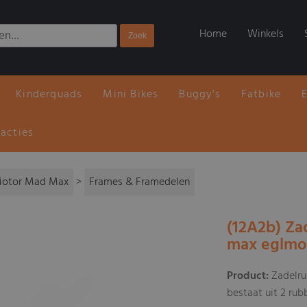
Home
Winkels
Kinderquads
Mini Bikes
Buggy's
Fatbike
 acties
Motor Mad Max
>
Frames & Framedelen
(12A2b) Za
max eglmo
Product:
Zadelru
bestaat uit 2 rub