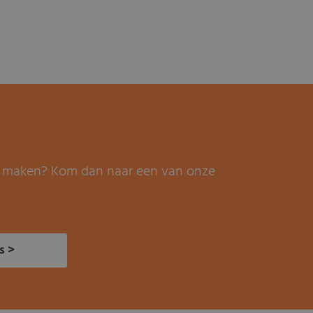
it maken? Kom dan naar een van onze
s >