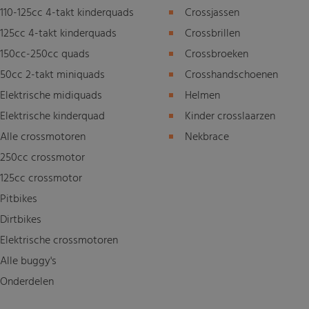
110-125cc 4-takt kinderquads
Crossjassen
125cc 4-takt kinderquads
Crossbrillen
150cc-250cc quads
Crossbroeken
50cc 2-takt miniquads
Crosshandschoenen
Elektrische midiquads
Helmen
Elektrische kinderquad
Kinder crosslaarzen
Alle crossmotoren
Nekbrace
250cc crossmotor
125cc crossmotor
Pitbikes
Dirtbikes
Elektrische crossmotoren
Alle buggy's
Onderdelen