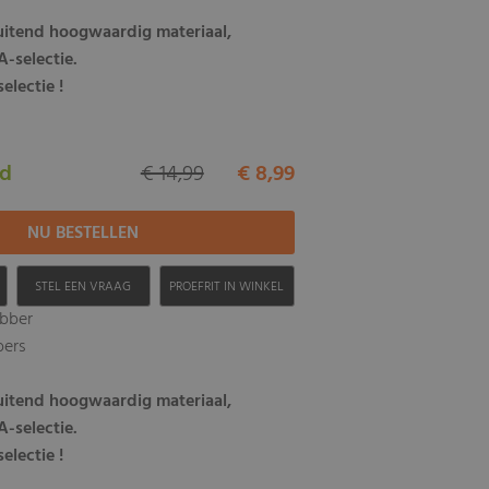
luitend hoogwaardig materiaal,
-selectie.
electie !
ad
€ 14,99
€ 8,99
H
STEL EEN VRAAG
PROEFRIT IN WINKEL
bber
bers
luitend hoogwaardig materiaal,
-selectie.
electie !