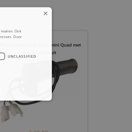
×
e maken. Ook
eresses. Door
B1b) Gashendel 36V Eco mini Quad met
vooruit/achteruit
UNCLASSIFIED