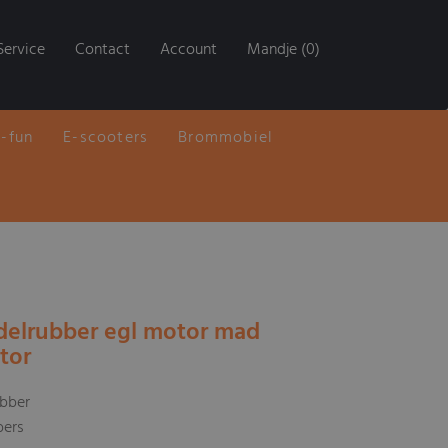
Service
Contact
Account
Mandje (0)
E-fun
E-scooters
Brommobiel
delrubber egl motor mad
tor
bber
bers