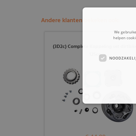
Andere klanten bekeken ook:
We gebruike
helpen cooki
(3D2c) Complete Koppeling set dirtbik
125cc
NOODZAKELI