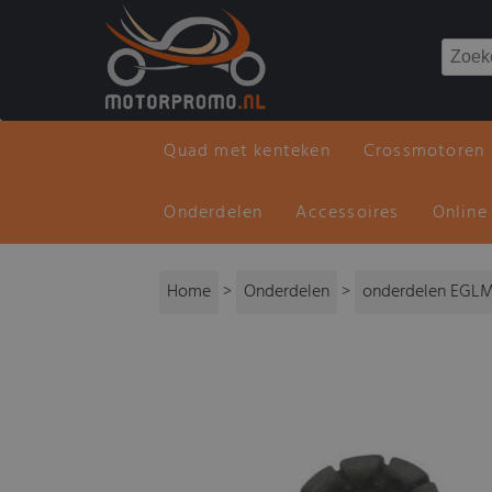
Quad met kenteken
Crossmotoren
Onderdelen
Accessoires
Online
Home
>
Onderdelen
>
onderdelen EGL