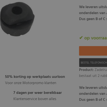
We leveren uits
onderdelen van A
Dus geen B of C s
✔ op voorra
BESTEL TELEFONISC
Product:
Zadelru
bestaat uit 2 rub
50% korting op werkplaats uurloon
Voor onze Motorpromo klanten
We leveren uits
7 dagen per weer bereikbaar
onderdelen van A
Klantenservice boven alles
Dus geen B of C s