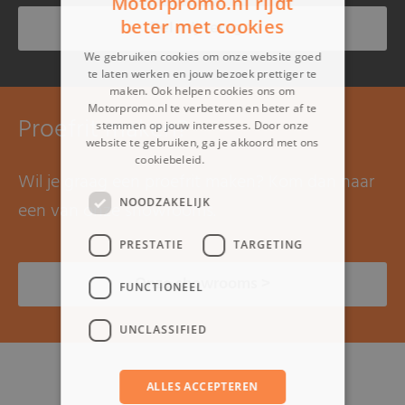
Motorpromo.nl rijdt
beter met cookies
Bel mij terug >
We gebruiken cookies om onze website goed
te laten werken en jouw bezoek prettiger te
maken. Ook helpen cookies ons om
Motorpromo.nl te verbeteren en beter af te
Proefrit maken?
stemmen op jouw interesses. Door onze
website te gebruiken, ga je akkoord met ons
cookiebeleid.
Lees verder
Wil je graag een proefrit maken? Kom dan naar
NOODZAKELIJK
een van onze showrooms.
PRESTATIE
TARGETING
Onze showrooms >
FUNCTIONEEL
UNCLASSIFIED
ALLES ACCEPTEREN