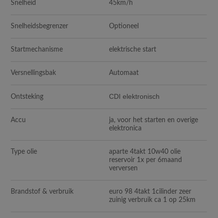
Snelheid
45km/h
Snelheidsbegrenzer
Optioneel
Startmechanisme
elektrische start
Versnellingsbak
Automaat
CDI elektronisch
Ontsteking
Accu
ja, voor het starten en overige
elektronica
Type olie
aparte 4takt 10w40 olie
reservoir 1x per 6maand
verversen
Brandstof & verbruik
euro 98 4takt 1cilinder zeer
zuinig verbruik ca 1 op 25km