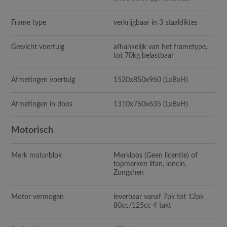
Frame type
verkrijgbaar in 3 staaldiktes
Gewicht voertuig
afhankelijk van het frametype,
tot 70kg belastbaar
Afmetingen voertuig
1520x850x960 (LxBxH)
Afmetingen in doos
1310x760x635 (LxBxH)
Motorisch
Merk motorblok
Merkloos (Geen licentie) of
topmerken lifan, loncin,
Zongshen
Motor vermogen
leverbaar vanaf 7pk tot 12pk
80cc/125cc 4 takt