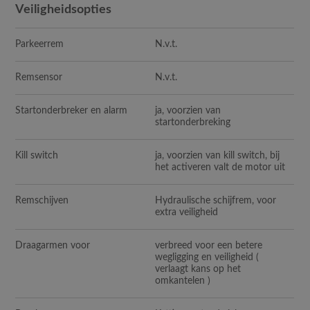
Veiligheidsopties
Parkeerrem
N.v.t.
Remsensor
N.v.t.
Startonderbreker en alarm
ja, voorzien van
startonderbreking
Kill switch
ja, voorzien van kill switch, bij
het activeren valt de motor uit
Remschijven
Hydraulische schijfrem, voor
extra veiligheid
Draagarmen voor
verbreed voor een betere
wegligging en veiligheid (
verlaagt kans op het
omkantelen )