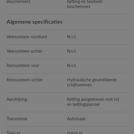
Beschermers
Ketting en tandwiel
beschermers
Algemene specificaties
Veersysteem voorkant
N.v.t.
Veersysteem achter
N.v.t.
Remsysteem voor
N.v.t.
Remsysteem achter
Hydraulische geventileerde
schijfremmen
Aandrijving
Ketting aangedreven met rol
en kettingspanner
Transmissie
Automaat
Type as
starre as