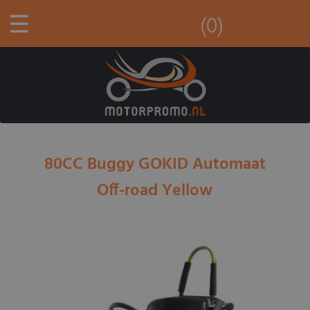
☰
(0)
80CC Buggy GOKID Automaat
Off-road Yellow