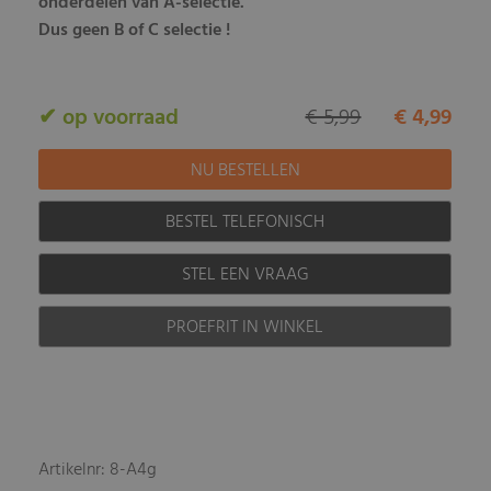
onderdelen van A-selectie.
Dus geen B of C selectie !
✔ op voorraad
€ 5,99
€ 4,99
BESTEL TELEFONISCH
STEL EEN VRAAG
PROEFRIT IN WINKEL
Artikelnr: 8-A4g