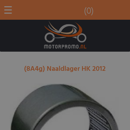
☰
(0)
(8A4g) Naaldlager HK 2012