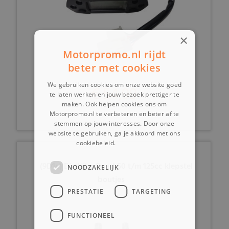
×
Motorpromo.nl rijdt
beter met cookies
We gebruiken cookies om onze website goed
€ 54,99
te laten werken en jouw bezoek prettiger te
maken. Ook helpen cookies ons om
Motorpromo.nl te verbeteren en beter af te
stemmen op jouw interesses. Door onze
website te gebruiken, ga je akkoord met ons
cookiebeleid.
Lees verder
(9D1e) Dirtbike Quad 50 t/m 125cc klepstel
NOODZAKELIJK
boutjes
PRESTATIE
TARGETING
FUNCTIONEEL