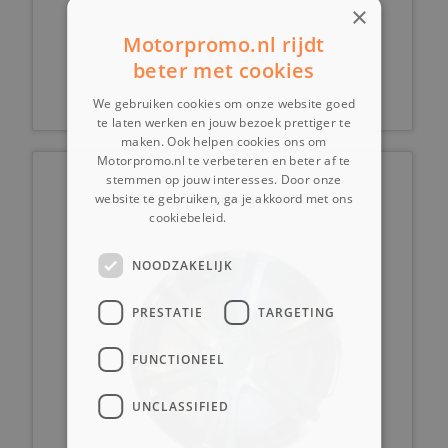
×
Motorpromo.nl rijdt
€ 14,99
beter met cookies
We gebruiken cookies om onze website goed
te laten werken en jouw bezoek prettiger te
maken. Ook helpen cookies ons om
Motorpromo.nl te verbeteren en beter af te
stemmen op jouw interesses. Door onze
(207A1a) Achtervelg 270/30-14
website te gebruiken, ga je akkoord met ons
cookiebeleid.
Lees verder
NOODZAKELIJK
PRESTATIE
TARGETING
FUNCTIONEEL
UNCLASSIFIED