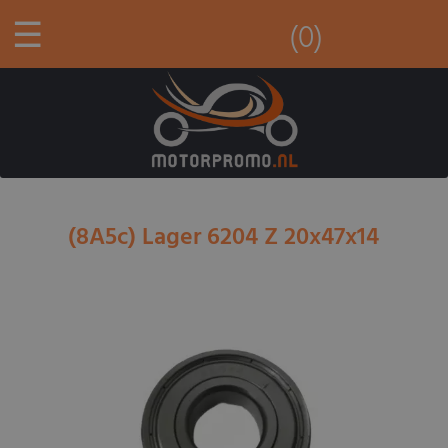
☰
(0)
(8A5c) Lager 6204 Z 20x47x14