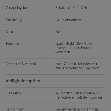
Versnellingsbak
Schakel (1- 0 -2-3-4)
CDI elektronisch
Ontsteking
Accu
N.v.t.
Type olie
aparte 4takt 10w40 olie
reservoir 1x per 6maand
verversen
Brandstof & verbruik
euro 98 4takt 1cilinder zeer
zuinig verbruik ca 1 op 25km
Veiligheidsopties
Kill switch
ja, voorzien van kill switch, bij
het activeren valt de motor uit
Remschijven
Geventileerde schijfremmen,