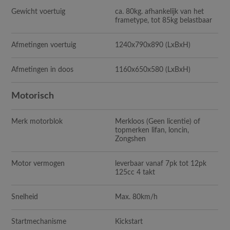
Gewicht voertuig
ca. 80kg. afhankelijk van het
frametype, tot 85kg belastbaar
Afmetingen voertuig
1240x790x890 (LxBxH)
Afmetingen in doos
1160x650x580 (LxBxH)
Motorisch
Merk motorblok
Merkloos (Geen licentie) of
topmerken lifan, loncin,
Zongshen
Motor vermogen
leverbaar vanaf 7pk tot 12pk
125cc 4 takt
Snelheid
Max. 80km/h
Startmechanisme
Kickstart