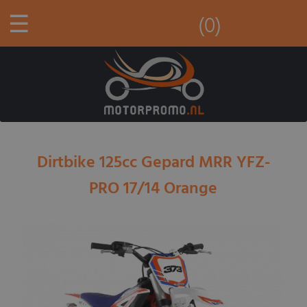
☰
(0)
Dirtbike 125cc Gepard MRR YFZ-
PRO 17/14 Orange