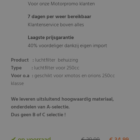
Voor onze Motorpromo klanten
7 dagen per weer bereikbaar
Klantenservice boven alles
Laagste prijsgarantie
40% voordeliger dankzij eigen import
Product :
luchtfilter behuizing
Type :
luchtfilter voor 250cc
Voor o.a :
geschikt voor xmotos en orions 250cc
klasse
We leveren uitsluitend hoogwaardig materiaal,
onderdelen van A-selectie.
Dus geen B of C selectie !
✔ op voorraad
€ 39,99
€ 34,99