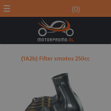
☰
(0)
(1A2b) Filter xmotos 250cc