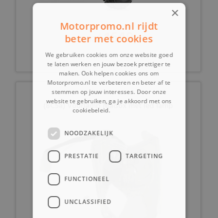
×
Motorpromo.nl rijdt
1649,-
vanaf
beter met cookies
We gebruiken cookies om onze website goed
te laten werken en jouw bezoek prettiger te
maken. Ook helpen cookies ons om
Motorpromo.nl te verbeteren en beter af te
stemmen op jouw interesses. Door onze
website te gebruiken, ga je akkoord met ons
(8C5a) Voorlamp Madox met led lamp
cookiebeleid.
Lees verder
NOODZAKELIJK
PRESTATIE
TARGETING
FUNCTIONEEL
UNCLASSIFIED