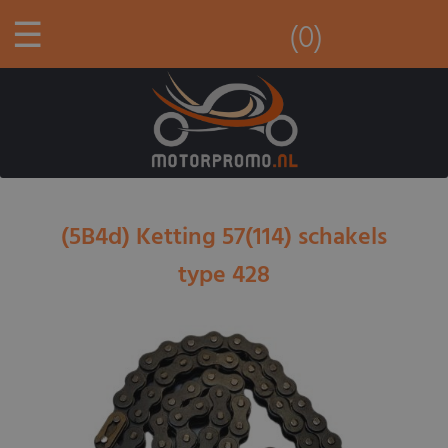
☰
(0)
(5B4d) Ketting 57(114) schakels
type 428