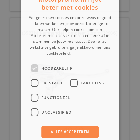
beter met cookies
We gebruiken cookies om onze website goed
te laten werken en jouw bezoek prettiger te
maken. Ook helpen cookies ons om
(35B7b) Remhendel compleet 22mm (32936)
Motorpromo.nl te verbeteren en beter af te
stemmen op jouw interesses. Door onze
website te gebruiken, ga je akkoord met ons
cookiebeleid.
Lees verder
NOODZAKELIJK
PRESTATIE
TARGETING
FUNCTIONEEL
UNCLASSIFIED
€ 49,99
ALLES ACCEPTEREN