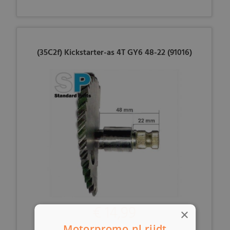
(35C2f) Kickstarter-as 4T GY6 48-22 (91016)
€ 14,99
×
Motorpromo.nl rijdt