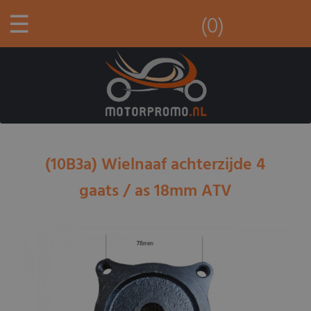
☰
(0)
(10B3a) Wielnaaf achterzijde 4
gaats / as 18mm ATV