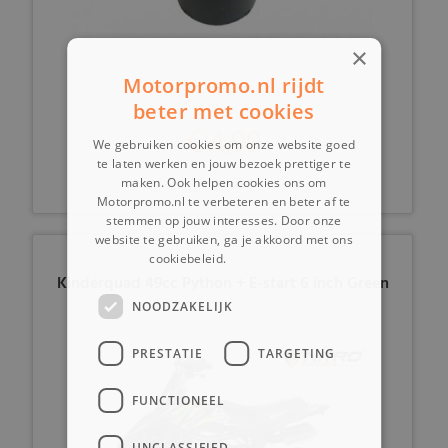
×
Motorpromo.nl rijdt
beter met cookies
€ 4,99
We gebruiken cookies om onze website goed
te laten werken en jouw bezoek prettiger te
maken. Ook helpen cookies ons om
Motorpromo.nl te verbeteren en beter af te
stemmen op jouw interesses. Door onze
website te gebruiken, ga je akkoord met ons
cookiebeleid.
Lees verder
Kinderquad 49cc Python + E-start 6 inch Green
NOODZAKELIJK
PRESTATIE
TARGETING
FUNCTIONEEL
UNCLASSIFIED