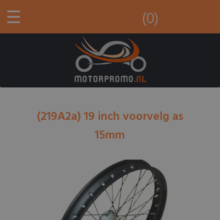
☰
(0)
(219A2a) 19 inch voorvelg as
15mm