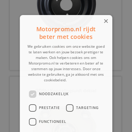
×
Motorpromo.nl rijdt
beter met cookies
€ 19,99
We gebruiken cookies om onze website goed
te laten werken en jouw bezoek prettiger te
maken. Ook helpen cookies ons om
Motorpromo.nl te verbeteren en beter af te
stemmen op jouw interesses. Door onze
website te gebruiken, ga je akkoord met ons
cookiebeleid.
Lees verder
(3D5b) Koppelingsunit deksel
NOODZAKELIJK
PRESTATIE
TARGETING
FUNCTIONEEL