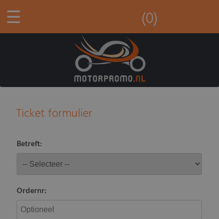
☰
(0)
Ticket formulier
Betreft:
Ordernr: