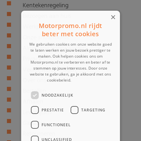
Kentekenregeling
Bezorgen aan huis
×
Motorpromo.nl rijdt
Werkplaats
beter met cookies
Onze showrooms
We gebruiken cookies om onze website goed
Algemene voorwaarden
te laten werken en jouw bezoek prettiger te
maken. Ook helpen cookies ons om
Privacy
Motorpromo.nl te verbeteren en beter af te
Veelgestelde vragen
stemmen op jouw interesses. Door onze
website te gebruiken, ga je akkoord met ons
Over ons
cookiebeleid.
Lees verder
Bestellen
NOODZAKELIJK
Afhalen
PRESTATIE
TARGETING
Levertijden
Garantie
FUNCTIONEEL
Retourneren
UNCLASSIFIED