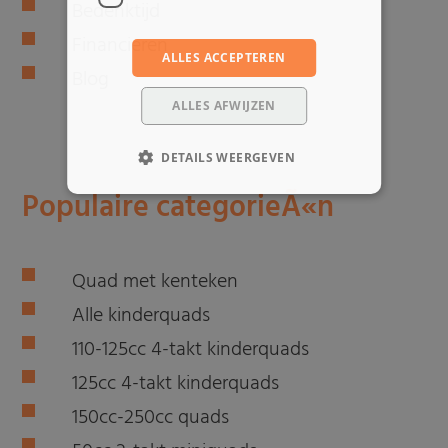
Bedenktijd
Financieren
ALLES ACCEPTEREN
Blog
ALLES AFWIJZEN
DETAILS WEERGEVEN
Populaire categorieÃ«n
Quad met kenteken
Alle kinderquads
110-125cc 4-takt kinderquads
125cc 4-takt kinderquads
150cc-250cc quads