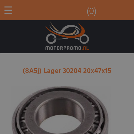
☰
(0)
(8A5j) Lager 30204 20x47x15