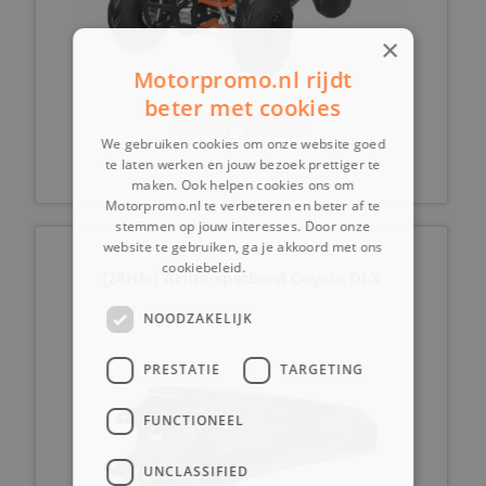
×
Motorpromo.nl rijdt
beter met cookies
799,-
vanaf
We gebruiken cookies om onze website goed
te laten werken en jouw bezoek prettiger te
maken. Ook helpen cookies ons om
Motorpromo.nl te verbeteren en beter af te
stemmen op jouw interesses. Door onze
website te gebruiken, ga je akkoord met ons
cookiebeleid.
Lees verder
(24H1e) Achterspatbord Coyote DLX
NOODZAKELIJK
PRESTATIE
TARGETING
FUNCTIONEEL
UNCLASSIFIED